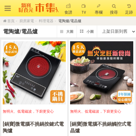
食譜
TV
專欄
搜尋
足跡
首頁
廚房家電
料理電器
電陶爐/電晶爐
搜 尋
電陶爐/電晶爐
熱門搜尋
聚油不沾鍋
全球通吹風機
陶瓷不沾電鍋
珍珠粗吸管杯
可微波保鮮盒
大理石不沾鍋
分隔便當盒
金鑽不沾鍋
氣炸烤箱
無明火、低電磁波，下廚更安心
無明火、低電磁波，下廚更安心
[鍋寶]微電腦不挑鍋按鍵式電
[鍋寶]微電腦不挑鍋觸控式電
陶爐
晶爐