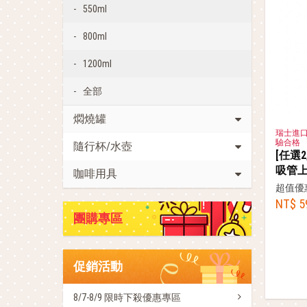
550ml
800ml
1200ml
全部
燜燒罐
瑞士進口
驗合格
隨行杯/水壺
[任選2
吸管
咖啡用具
超值優
NT$ 5
團購專區
促銷活動
8/7-8/9 限時下殺優惠專區