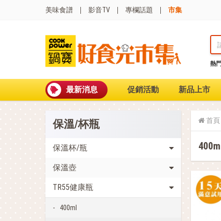
美味食譜
影音TV
專欄話題
市集
熱
熱門搜尋
波
聚油不沾鍋
最新消息
促銷活動
新品上市
全球通吹風機
陶瓷不沾電鍋
珍珠粗吸管杯
首頁
保溫/杯瓶
可微波保鮮盒
大理石不沾鍋
400m
分隔便當盒
保溫杯/瓶
金鑽不沾鍋
保溫壺
氣炸烤箱
TR55健康瓶
400ml