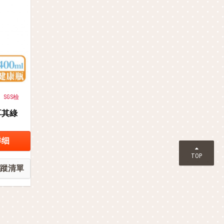
SGS檢
土耳其綠
详细
TOP
蹤清單