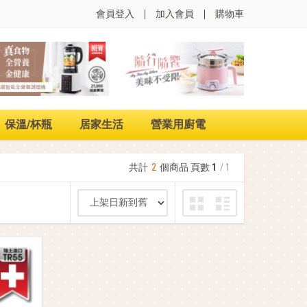
會員登入
加入會員
購物車
保溫/杯瓶
居家生活
營業用廚電
共計
2
個商品 頁數
1
/ 1