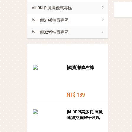
MIDORI吹風機優惠專區
均一價$168特賣專區
均一價$299特賣專區
熱銷商品
[鍋寶]抽真空棒
NT$ 139
[MIDORI美多莉]高風
速溫控負離子吹風
機-藍金色(含順髮吹
頭+輕巧收納袋)