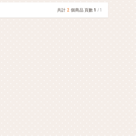
共計
2
個商品 頁數
1
/ 1