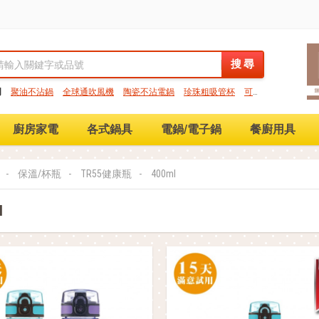
搜 尋
搜 尋
門
聚油不沾鍋
全球通吹風機
陶瓷不沾電鍋
珍珠粗吸管杯
可微
保鮮盒
大理石不沾鍋
分隔便當盒
金鑽不沾鍋
氣炸烤箱
廚房家電
各式鍋具
電鍋/電子鍋
餐廚用具
保溫/杯瓶
TR55健康瓶
400ml
l