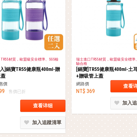
TR55材質，歐盟級安全標準、SGS檢
瑞士進口TR55材質，歐盟級安全標準、
驗合格
入]鍋寶TR55健康瓶400ml-贈
[鍋寶]TR55健康瓶400ml-
上蓋
+贈吸管上蓋
惠價
網路價
查看
99
NT$ 369
售價已折
加入追
查看详细
加入追蹤清單