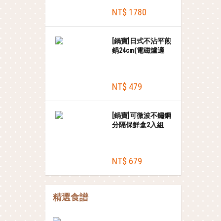
NT$ 1780
[鍋寶]日式不沾平煎
鍋24cm(電磁爐適
用)
NT$ 479
[鍋寶]可微波不鏽鋼
分隔保鮮盒2入組
(870ml+1200ml)
NT$ 679
精選食譜