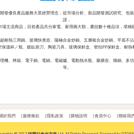
開發優良產品服務大眾經營理念，從市場分析、新品開發測試研究、包裝
謹，
市場主流商品，目前產品共分家電、家用兩大類，囊括數十種品項，堪稱
超耐熱三用鍋、玻璃快煮壺、陽極合金炒鍋、五層複合金炒鍋、平底不沾
空保溫杯／瓶、鍍鈦廚刀、陶瓷刀具、玻璃保鮮盒、密扣PP保鮮盒、耐熱
理機、烤箱、電子鍋、電鍋、電磁爐、電動熱水瓶、藥膳壺、燉鍋、多功
等。
關於我們
服務條款
隱私政策
購物說明
會員中心
聯絡我