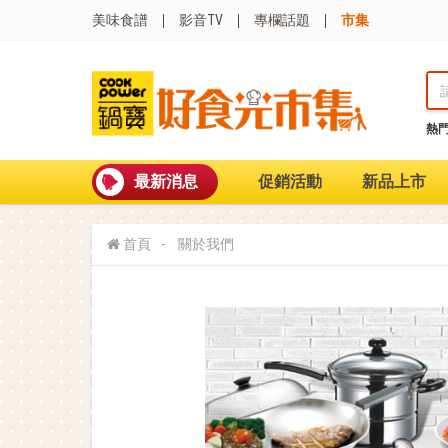
美味食譜
影音TV
專欄話題
市集
熱
熱門搜尋
波
聚油不沾鍋
最新消息
促銷活動
新品上市
全球通吹風機
陶瓷不沾電鍋
珍珠粗吸管杯
首頁
關於我們
可微波保鮮盒
大理石不沾鍋
分隔便當盒
金鑽不沾鍋
氣炸烤箱