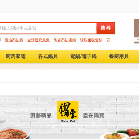
搜 尋
搜 尋
門
聚油不沾鍋
全球通吹風機
陶瓷不沾電鍋
珍珠粗吸管杯
可微
保鮮盒
大理石不沾鍋
分隔便當盒
金鑽不沾鍋
氣炸烤箱
廚房家電
各式鍋具
電鍋/電子鍋
餐廚用具