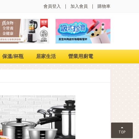
會員登入
加入會員
購物車
保溫/杯瓶
居家生活
營業用廚電
TOP