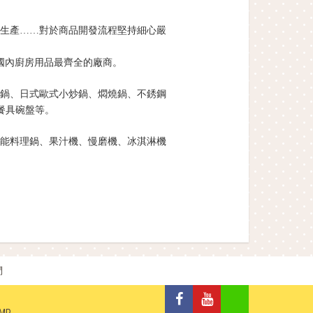
生產……對於商品開發流程堅持細心嚴
國內廚房用品最齊全的廠商。
鍋、日式歐式小炒鍋、燜燒鍋、不銹鋼
餐具碗盤等。
能料理鍋、果汁機、慢磨機、冰淇淋機
們