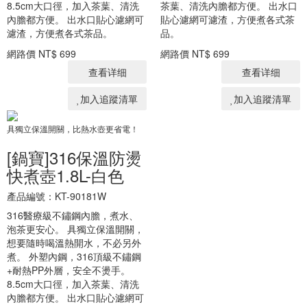
8.5cm大口徑，加入茶葉、清洗
茶葉、清洗內膽都方便。 出水口
內膽都方便。 出水口貼心濾網可
貼心濾網可濾渣，方便煮各式茶
濾渣，方便煮各式茶品。
品。
網路價
NT$ 699
網路價
NT$ 699
查看详细
查看详细
加入追蹤清單
加入追蹤清單
具獨立保溫開關，比熱水壺更省電！
[鍋寶]316保溫防燙
快煮壺1.8L-白色
產品編號：KT-90181W
316醫療級不鏽鋼內膽，煮水、
泡茶更安心。 具獨立保溫開關，
想要隨時喝溫熱開水，不必另外
煮。 外塑內鋼，316頂級不鏽鋼
+耐熱PP外層，安全不燙手。
8.5cm大口徑，加入茶葉、清洗
內膽都方便。 出水口貼心濾網可