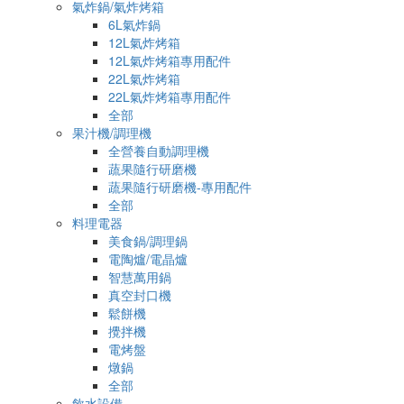
氣炸鍋/氣炸烤箱
6L氣炸鍋
12L氣炸烤箱
12L氣炸烤箱專用配件
22L氣炸烤箱
22L氣炸烤箱專用配件
全部
果汁機/調理機
全營養自動調理機
蔬果隨行研磨機
蔬果隨行研磨機-專用配件
全部
料理電器
美食鍋/調理鍋
電陶爐/電晶爐
智慧萬用鍋
真空封口機
鬆餅機
攪拌機
電烤盤
燉鍋
全部
飲水設備