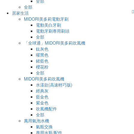
全部
全部
居家生活
MIDORI美多莉電動牙刷
電動美白牙刷
電動牙刷專用刷頭
全部
「全球通」MIDORI美多莉吹風機
鈦灰色
曜黑色
鍺藍色
櫻花粉
全部
MIDORI美多莉吹風機
水漾款(高速輕巧版)
經典灰
藍金色
紫金色
吹風機配件
全部
萬用氣泡水機
氣瓶交換
專用水瓶/配件