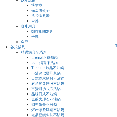
快煮壺
保溫快煮壺
溫控快煮壺
全部
咖啡用具
咖啡相關器具
全部
全部
各式鍋具
精選鍋具全系列
Eternal不鏽鋼鍋
Lumi鑄造不沾鍋
Titanium鈦晶不沾鍋
不鏽鋼七層蜂巢鍋
日式原木黑鍛不沾鍋
石墨烯藍鑽IH不沾鍋
百變可拆式不沾鍋
品味日式不沾鍋
原礦大理石不沾鍋
御璽陶瓷不沾鍋
熔岩厚釜鑄造不沾鍋
微晶藍鑽科技不沾鍋