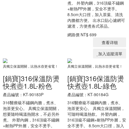
煮。 外塑內鋼，316頂級不鏽鋼
+耐熱PP外層，安全不燙手。
8.5cm大口徑，加入茶葉、清洗
內膽都方便。 出水口貼心濾網可
濾渣，方便煮各式茶品。
網路價
NT$ 699
查看详细
加入追蹤清單
具獨立保溫開關，比熱水壺更省電！
具獨立保溫開關，比熱水壺更省電！
[鍋寶]316保溫防燙
[鍋寶]316保溫防燙
快煮壺1.8L-粉色
快煮壺1.8L-綠色
產品編號：KT-90183P
產品編號：KT-90184G
316醫療級不鏽鋼內膽，煮水、
316醫療級不鏽鋼內膽，煮水、
泡茶更安心。 具獨立保溫開關，
泡茶更安心。 具獨立保溫開關，
想要隨時喝溫熱開水，不必另外
可隨時喝溫熱飲。 外塑內鋼，
煮。 外塑內鋼，316頂級不鏽鋼
316頂級不鏽鋼+耐熱PP外層，安
+耐熱PP外層，安全不燙手。
全不燙手。 8.5cm大口徑，加入