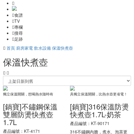
食譜
TV
專欄
搜尋
足跡
首頁
廚房家電
飲水設備
保溫快煮壺
保溫快煮壺
獨立保溫開關，想喝熱水隨時有
具獨立保溫開關，比熱水壺更省電！
[鍋寶]不鏽鋼保溫
[鍋寶]316保溫防燙
雙層防燙快煮壺
快煮壺1.7L-奶茶
1.7L
產品編號：KT-90171
產品編號：KT-4171
316不鏽鋼內膽，煮水、泡茶更