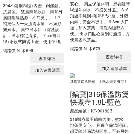
安心。 獨立保溫開關，想要隨時
304不鏽鋼內膽+內蓋，耐酸鹼、
喝溫熱開水，不必另外煮。 316
抗腐蝕。 雙層隔熱設計，隔熱外
頂級不鏽鋼+耐熱PP外層，外塑
層能阻隔熱源，不易燙手。 1.7L
內鋼，安全不燙手。 9.3cm大口
補充個人一天所需水量，不須頻
徑，加入茶葉、清洗內膽都方
繁煮水。 集中出水口++濾渣設
便。 出水口貼心濾網可濾渣，方
計，出水穩定清澈。 10cm寬口
便煮各式茶品。
徑+兩段式防燙上蓋，使用便利。
網路價
NT$ 679
網路價
NT$ 699
查看详细
查看详细
加入追蹤清單
加入追蹤清單
具獨立保溫開關，比熱水壺更省電！
[鍋寶]316保溫防燙
快煮壺1.8L-藍色
產品編號：KT-90182B
316醫療級不鏽鋼內膽，煮水、
泡茶更安心。 具獨立保溫開關，
想要隨時喝溫熱開水，不必另外