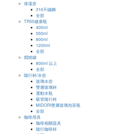
保溫壺
316不鏽鋼
全部
TR55健康瓶
400ml
550ml
800ml
1200ml
全部
燜燒罐
800ml 以上
全部
隨行杯/水壺
玻璃水壺
雙層玻璃杯
運動水瓶
吸管隨行杯
MIDORI雙層玻璃泡茶瓶
全部
咖啡用具
咖啡相關器具
隨行咖啡杯