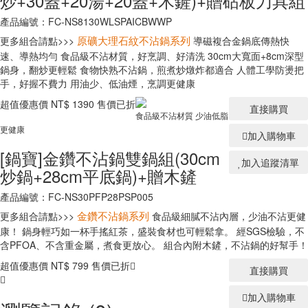
炒+30蓋+20湯+20蓋+木鏟)+贈砧板刀具組
產品編號：FC-NS8130WLSPAICBWWP
更多組合請點>>>
導磁複合金鍋底傳熱快
原礦大理石紋不沾鍋系列
速、導熱均勻 食品級不沾材質，好烹調、好清洗 30cm大寬面+8cm深型
鍋身，翻炒更輕鬆 食物快熟不沾鍋，煎煮炒燉炸都適合 人體工學防燙把
手，好握不費力 用油少、低油煙，烹調更健康
超值優惠價
NT$ 1390
售價已折
直接購買
食品級不沾材質 少油低脂
更健康
加入購物車
[鍋寶]金鑽不沾鍋雙鍋組(30cm
加入追蹤清單
炒鍋+28cm平底鍋)+贈木鏟
產品編號：FC-NS30PFP28PSP005
更多組合請點>>>
食品級細膩不沾內層，少油不沾更健
金鑽不沾鍋系列
康！ 鍋身輕巧如一杯手搖紅茶，盛裝食材也可輕鬆拿。 經SGS檢驗，不
含PFOA、不含重金屬，煮食更放心。 組合內附木鏟，不沾鍋的好幫手！
超值優惠價
NT$ 799
售價已折
直接購買
加入購物車