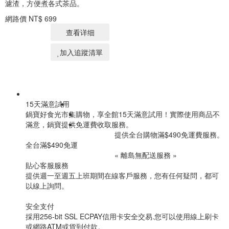
濾渣，方便煮各式茶品。
網路價
NT$ 699
查看详细
加入追蹤清單
15天滿意試用
鍋寶好食光市集購物，享全館15天滿意試用！實際使用商品不
滿意，鍋寶提供免運費收取服務。
提供全台購物滿$490免運費服務。
全台滿$490免運
«
離島無配送服務
»
貼心客服服務
提供週一至週五上班期間在線客戶服務，您有任何疑問，都可
以線上詢問。
安全支付
採用256-bit SSL ECPAY信用卡安全交易.您可以使用線上刷卡
或網路ATM或貨到付款。