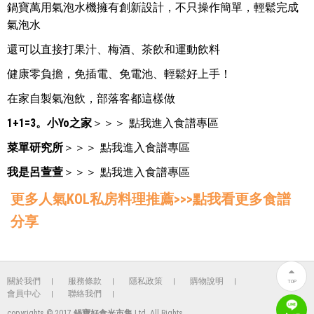
鍋寶萬用氣泡水機擁有創新設計，不只操作簡單，輕鬆完成
氣泡水
還可以直接打果汁、梅酒、茶飲和運動飲料
健康零負擔，免插電、免電池、輕鬆好上手！
在家自製氣泡飲，部落客都這樣做
1+1=3。小Yo之家
＞＞＞
點我進入食譜專區
菜單研究所
＞＞＞
點我進入食譜專區
我是呂萱萱
＞＞＞
點我進入食譜專區
更多人氣KOL私房料理推薦>>>點我看更多食譜
分享
關於我們
服務條款
隱私政策
購物說明
TOP
會員中心
聯絡我們
copyrights © 2017
鍋寶好食光市集
Ltd. All Rights