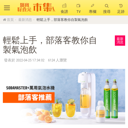
食譜
TV
專欄
搜尋
足跡
首頁
最新消息
輕鬆上手，部落客教你自製氣泡飲
搜 尋
輕鬆上手，部落客教你自
最新
熱門搜尋
消息
製氣泡飲
聚油不沾鍋
全球通吹風機
陶瓷不沾電鍋
發表於
2022-04-25 17:34:02
6124 人瀏覽
珍珠粗吸管杯
可微波保鮮盒
大理石不沾鍋
分隔便當盒
金鑽不沾鍋
氣炸烤箱