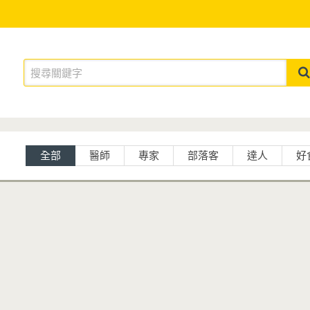
全部
醫師
專家
部落客
達人
好