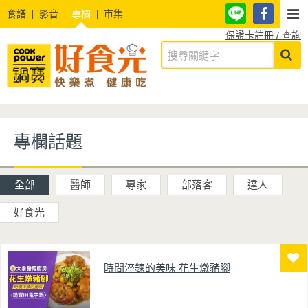
食譜
影音
專欄
市集
保證卡註冊 / 查詢
專欄話題
全部
醫師
專家
部落客
達人
好食光
時間淬鍊的美味 花生燉豬腳