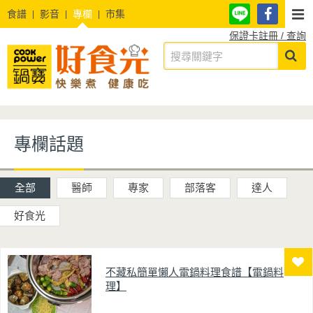
食譜
影音
專欄
市集
保證卡註冊 / 查詢
專欄話題
全部
醫師
專家
部落客
達人
好食光
不藏私簡單懶人電鍋料理食譜【電鍋料
理】