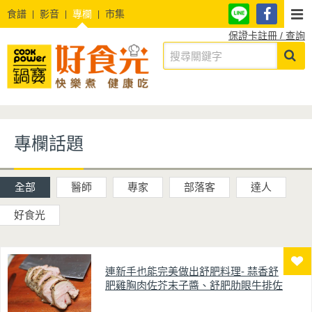
食譜
影音
專欄
市集
保證卡註冊 / 查詢
專欄話題
全部
醫師
專家
部落客
達人
好食光
連新手也能完美做出舒肥料理- 蒜香舒
肥雞胸肉佐芥末子醬、舒肥肋眼牛排佐
巴薩米克醋