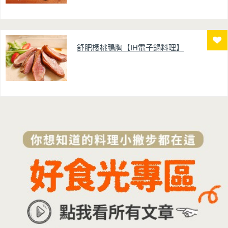
舒肥櫻桃鴨胸【IH電子鍋料理】