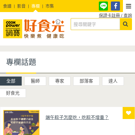
食譜
影音
專欄
市集
保證卡註冊 / 查詢
專欄話題
全部
醫師
專家
部落客
達人
好食光
端午粽子怎麼吃，吃粽不增重？