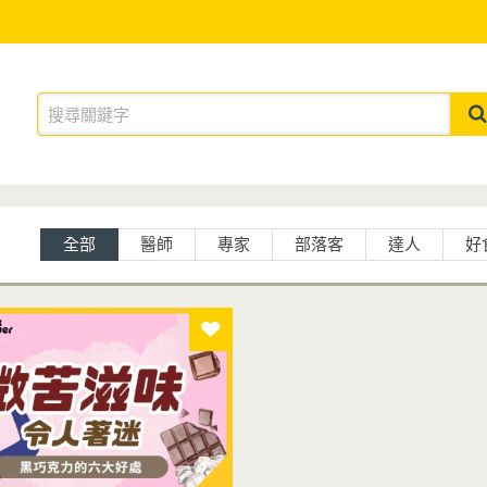
全部
醫師
專家
部落客
達人
好