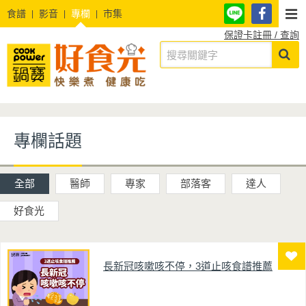
食譜
影音
專欄
市集
保證卡註冊 / 查詢
專欄話題
全部
醫師
專家
部落客
達人
好食光
長新冠咳嗽咳不停，3道止咳食譜推薦