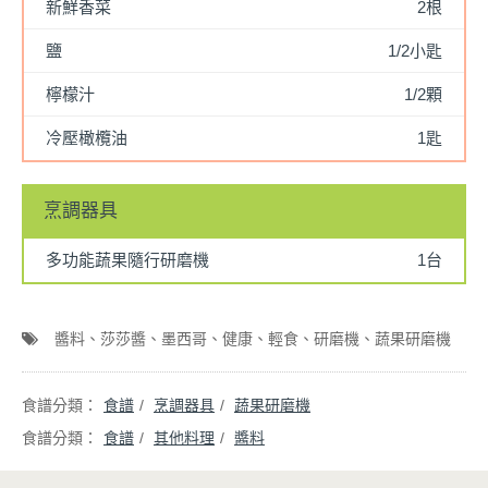
新鮮香菜
2根
鹽
1/2小匙
檸檬汁
1/2顆
冷壓橄欖油
1匙
烹調器具
多功能蔬果隨行研磨機
1台
醬料
莎莎醬
墨西哥
健康
輕食
研磨機
蔬果研磨機
食譜
烹調器具
蔬果研磨機
食譜
其他料理
醬料