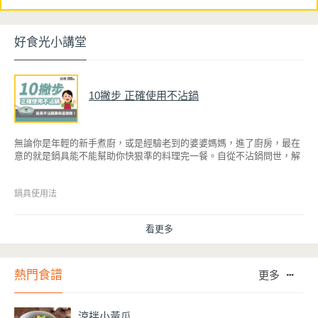
好食光小講堂
10撇步 正確使用不沾鍋
無論你是年輕的新手煮廚，或是經驗老到的婆婆媽媽，進了廚房，最在
意的就是鍋具能不能幫助你快狠準的料理完一餐。自從不沾鍋問世，解
決了雞蛋、魚肉等沾鍋的問題後，就深受普羅大眾的喜愛，而鍋寶為了
讓大家食得安心放心，更將不沾鍋具送交SGS檢驗，獲得國家認證。也
因此金鑽不沾系列的鍋具，更年年穩居銷售排行榜的前幾名。然而如何
鍋具使用法
用得正確、用得久，本文歸納出10點小撇步，立馬告訴您！
看更多
熱門食譜
更多
涼拌小黃瓜