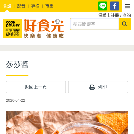
食譜
影音
專欄
市集
保證卡註冊 / 查詢
莎莎醬
返回上一頁
列印
2026-04-22