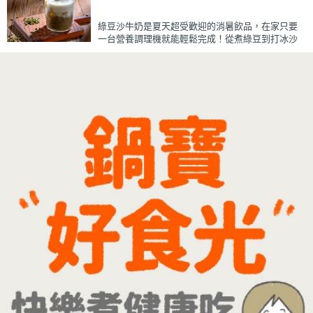
鹹香，入口柔軟細緻，還能吃到脆瓜爽脆的口感。
蒜香醬汁與脆瓜獨特的甘甜完美融合，每一口都充
綠豆沙牛奶是夏天超受歡迎的消暑飲品，在家只要
滿濃濃古早味，帶便當、配稀飯、配白飯都好吃，
一台營養調理機就能輕鬆完成！從煮綠豆到打冰沙
讓人忍不住多扒好幾口飯，是一道簡單又美味的經
一機搞定，不用另外準備鍋子或果汁機，省時又方
典家常菜。
便~
先把綠豆煮到綿密鬆軟，再攪打成綠豆沙，最後跟
牛奶混合均勻就完成~口感細緻滑順，入口帶有綠豆
天然清香，搭配濃郁奶香，冰冰喝清涼又消暑，炎
炎夏日一定要喝一杯！