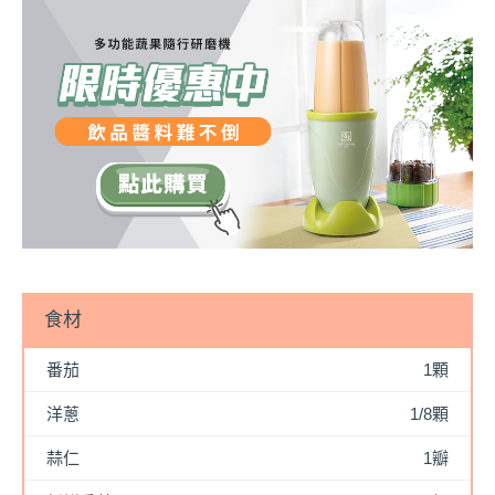
食材
番茄
1顆
洋蔥
1/8顆
蒜仁
1瓣