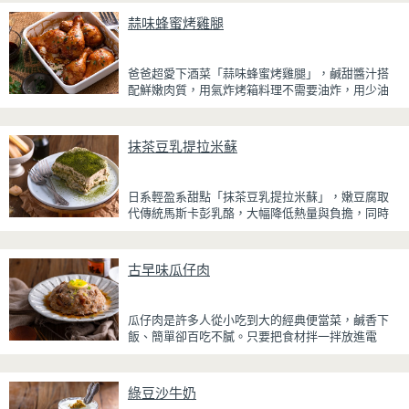
蒜味蜂蜜烤雞腿
爸爸超愛下酒菜「蒜味蜂蜜烤雞腿」，鹹甜醬汁搭
配鮮嫩肉質，用氣炸烤箱料理不需要油炸，用少油
方式就能享受酥香美味，健康無負擔！
雞腿先以醬油、蜂蜜、蒜泥與香料醃製入味，再放
抹茶豆乳提拉米蘇
入氣炸烤箱烘烤，免油炸也能烤出外皮金黃微酥、
肉質多汁的完美口感。最後刷上一層蜂蜜蒜香醬，
讓雞皮散發迷人的焦糖光澤與蜂蜜的自然香甜，搭
日系輕盈系甜點「抹茶豆乳提拉米蘇」，嫩豆腐取
配冰涼啤酒更是絕配！無論是父親節、聚會或宵夜
代傳統馬斯卡彭乳酪，大幅降低熱量與負擔，同時
時光，在家就能輕鬆端出美味下酒菜。
保有綿密滑順的口感。豆腐與鮮奶油完美融合，想
更低熱量可以用希臘優格取代鮮奶油，入口輕盈不
厚重，搭配帶微苦茶香的抹茶與香氣濃郁的黃豆
古早味瓜仔肉
粉，甜而不膩，層次更加豐富。
浸泡抹茶液的手指餅乾增加濕潤口感，每一口都能
瓜仔肉是許多人從小吃到大的經典便當菜，鹹香下
吃到淡淡的茶香。相較於傳統提拉米蘇，這款更清
飯、簡單卻百吃不膩。只要把食材拌一拌放進電
爽、更低負擔，無論是下午茶、飯後甜點，或是正
鍋，就能一鍋到底輕鬆完成，不用顧火和翻炒，很
在控制飲食卻想滿足甜點胃的你，都能大口享受這
適合夏天在家做來吃，省時又不用流汗。
份療癒又健康的日系點心。
綠豆沙牛奶
蒸好的瓜仔肉鮮嫩多汁，絞肉吸飽脆瓜醬汁的甘甜