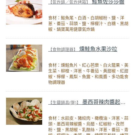
鮭魚佐莎莎醬
【氣炸鍋／氣炸烤箱】
食材：鮭魚尾、白酒、白胡椒粉、鹽、洋
蔥、番茄、蒜頭、鹽、檸檬汁、白糖、黑胡
椒、鍋寶萬用健康氣炸鍋
燻鮭魚水果沙拉
【食物調理器】
食材：燻鮭魚片、紅心芭樂、白火龍果、美
生菜、柳橙、洋蔥、牛番茄、黃甜椒、紅甜
椒、檸檬、鳳梨、魚露、和風醬、多功能食
物調理器
墨西哥辣肉醬起司脆片
【生鐵鍋具(盤)】
食材：水餃皮、豬絞肉、橄欖油、洋蔥、蒜
頭、墨西哥辣椒醬、烏醋、紅椒粉、孜然
粉、鹽、黑胡椒、乳酪絲、洋蔥、番茄、青