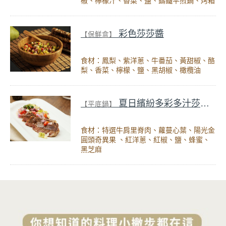
椒、檸檬汁、香菜、鹽、鑄鐵平煎鍋、烤箱
彩色莎莎醬
【保鮮盒】
食材：鳳梨、紫洋蔥、牛番茄、黃甜椒、酪
梨、香菜、檸檬、鹽、黑胡椒、橄欖油
夏日繽紛多彩多汁莎莎醬嫩煎牛肉
【平底鍋】
食材：特選牛肩里脊肉、蘿蔓心葉、陽光金
圓頭奇異果 、紅洋蔥、紅椒、鹽、蜂蜜、
黑芝麻