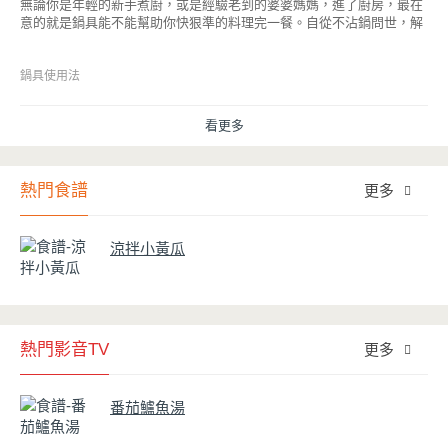
無論你是年輕的新手煮廚，或是經驗老到的婆婆媽媽，進了廚房，最在
意的就是鍋具能不能幫助你快狠準的料理完一餐。自從不沾鍋問世，解
決了雞蛋、魚肉等沾鍋的問題後，就深受普羅大眾的喜愛，而鍋寶為了
讓大家食得安心放心，更將不沾鍋具送交SGS檢驗，獲得國家認證。也
因此金鑽不沾系列的鍋具，更年年穩居銷售排行榜的前幾名。然而如何
鍋具使用法
用得正確、用得久，本文歸納出10點小撇步，立馬告訴您！
看更多
熱門食譜
更多
涼拌小黃瓜
熱門影音TV
更多
番茄鱸魚湯