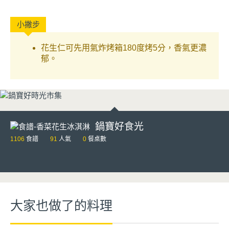
花生仁可先用氣炸烤箱180度烤5分，香氣更濃
郁。
鍋寶好食光
1106
食譜
91
人氣
0
餐桌數
大家也做了的料理