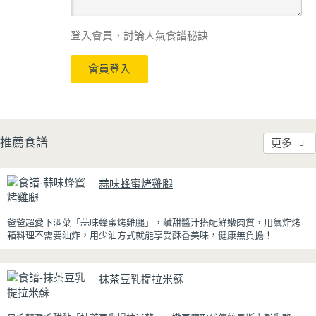
登入會員，討論人氣食譜秘訣
會員登入
推薦食譜
更多
蒜味蜂蜜烤雞腿
爸爸超愛下酒菜「蒜味蜂蜜烤雞腿」，鹹甜醬汁搭配鮮嫩肉質，用氣炸烤
箱料理不需要油炸，用少油方式就能享受酥香美味，健康無負擔！
雞腿先以醬油、蜂蜜、蒜泥與香料醃製入味，再放入氣炸烤箱烘烤，免油
炸也能烤出外皮金黃微酥、肉質多汁的完美口感。最後刷上一層蜂蜜蒜香
抹茶豆乳提拉米蘇
醬，讓雞皮散發迷人的焦糖光澤與蜂蜜的自然香甜，搭配冰涼啤酒更是絕
配！無論是父親節、聚會或宵夜時光，在家就能輕鬆端出美味下酒菜。