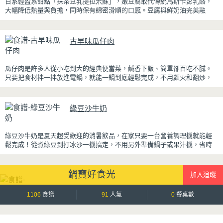
日系輕盈系甜點「抹茶豆乳提拉米蘇」，嫩豆腐取代傳統馬斯卡彭乳酪，
大幅降低熱量與負擔，同時保有綿密滑順的口感。豆腐與鮮奶油完美融
合，想更低熱量可以用希臘優格取代鮮奶油，入口輕盈不厚重，搭配帶微
苦茶香的抹茶與香氣濃郁的黃豆粉，甜而不膩，層次更加豐富。
古早味瓜仔肉
浸泡抹茶液的手指餅乾增加濕潤口感，每一口都能吃到淡淡的茶香。相較
於傳統提拉米蘇，這款更清爽、更低負擔，無論是下午茶、飯後甜點，或
是正在控制飲食卻想滿足甜點胃的你，都能大口享受這份療癒又健康的日
瓜仔肉是許多人從小吃到大的經典便當菜，鹹香下飯、簡單卻百吃不膩。
系點心。
只要把食材拌一拌放進電鍋，就能一鍋到底輕鬆完成，不用顧火和翻炒，
很適合夏天在家做來吃，省時又不用流汗。
蒸好的瓜仔肉鮮嫩多汁，絞肉吸飽脆瓜醬汁的甘甜鹹香，入口柔軟細緻，
綠豆沙牛奶
還能吃到脆瓜爽脆的口感。蒜香醬汁與脆瓜獨特的甘甜完美融合，每一口
都充滿濃濃古早味，帶便當、配稀飯、配白飯都好吃，讓人忍不住多扒好
幾口飯，是一道簡單又美味的經典家常菜。
綠豆沙牛奶是夏天超受歡迎的消暑飲品，在家只要一台營養調理機就能輕
鬆完成！從煮綠豆到打冰沙一機搞定，不用另外準備鍋子或果汁機，省時
又方便~
先把綠豆煮到綿密鬆軟，再攪打成綠豆沙，最後跟牛奶混合均勻就完成~口
鍋寶好食光
感細緻滑順，入口帶有綠豆天然清香，搭配濃郁奶香，冰冰喝清涼又消
暑，炎炎夏日一定要喝一杯！
1106
食譜
91
人氣
0
餐桌數