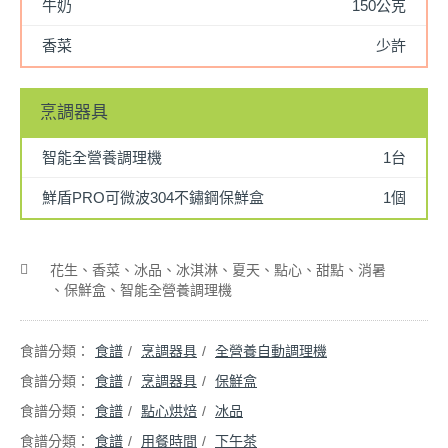
牛奶
150公克
香菜
少許
烹調器具
智能全營養調理機
1台
鮮盾PRO可微波304不鏽鋼保鮮盒
1個
花生
香菜
冰品
冰淇淋
夏天
點心
甜點
消暑
保鮮盒
智能全營養調理機
食譜
烹調器具
全營養自動調理機
食譜
烹調器具
保鮮盒
食譜
點心烘焙
冰品
食譜
用餐時間
下午茶