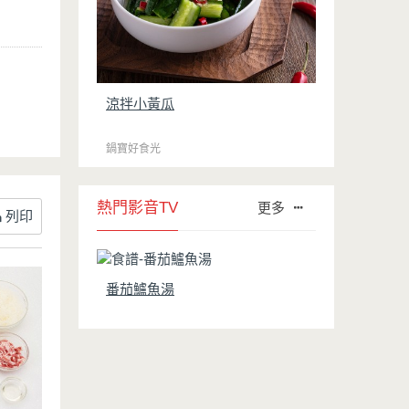
涼拌小黃瓜
鍋寶好食光
熱門影音TV
更多
列印
番茄鱸魚湯