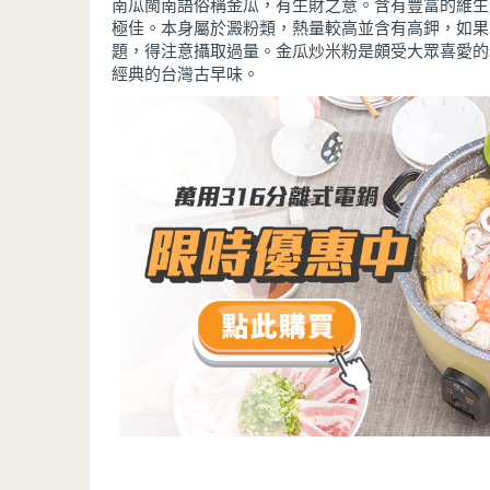
南瓜閩南語俗稱金瓜，有生財之意。含有豐富的維生
極佳。本身屬於澱粉類，熱量較高並含有高鉀，如果
題，得注意攝取過量。金瓜炒米粉是頗受大眾喜愛的
經典的台灣古早味。