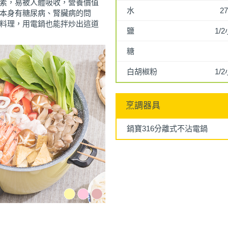
素，易被人體吸收，營養價值
水
27
本身有糖尿病、腎臟病的問
料理，用電鍋也能拌炒出這道
鹽
1/
糖
白胡椒粉
1/
烹調器具
鍋寶316分離式不沾電鍋