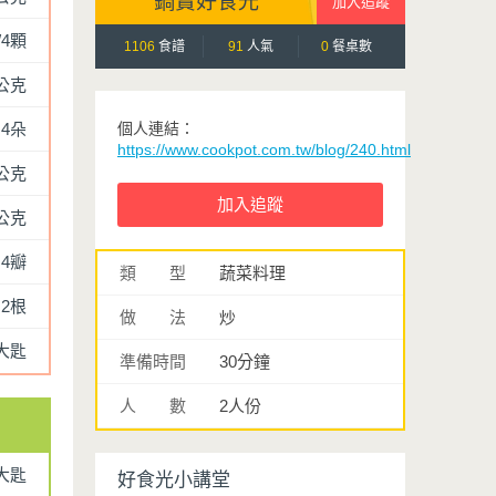
鍋寶好食光
/4顆
1106
食譜
91
人氣
0
餐桌數
0公克
4朵
個人連結：
https://www.cookpot.com.tw/blog/240.html
0公克
0公克
4瓣
類 型
蔬菜料理
2根
做 法
炒
大匙
準備時間
30分鐘
人 數
2人份
大匙
好食光小講堂