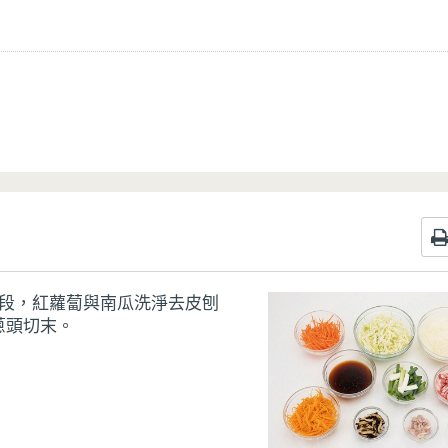
長段，紅蘿蔔與南瓜洗淨去皮刨
蔥頭切末。