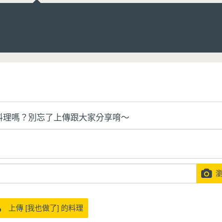
料理嗎？別忘了上傳跟大家分享唷～
瀏
上傳 [我也做了] 的料理