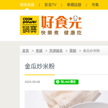
美味
食譜
影音
TV
專欄
話題
市集
首頁
食譜
烹調器具
電鍋
金瓜炒米粉
金瓜炒米粉
2020-09-08