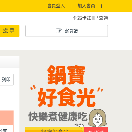
會員登入
加入會員
保證卡註冊 / 查詢
搜 尋
寫食譜
列印
0公克