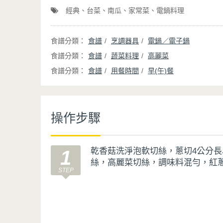
經典
台菜
南瓜
家常菜
電鍋料理
食譜
烹調器具
電鍋／電子鍋
食譜
蔬菜料理
高麗菜
食譜
用餐時間
早(午)餐
操作步驟
乾香菇洗淨泡軟切絲，蔥切4公分
1
絲，高麗菜切絲，調味料混勻，紅