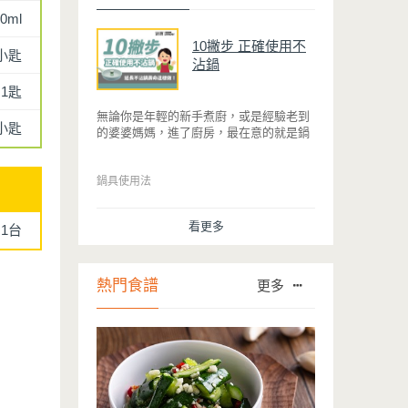
0ml
10撇步 正確使用不
2小匙
沾鍋
1匙
無論你是年輕的新手煮廚，或是經驗老到
2小匙
的婆婆媽媽，進了廚房，最在意的就是鍋
具能不能幫助你快狠準的料理完一餐。自
從不沾鍋問世，解決了雞蛋、魚肉等沾鍋
的問題後，就深受普羅大眾的喜愛，而鍋
鍋具使用法
寶為了讓大家食得安心放心，更將不沾鍋
具送交SGS檢驗，獲得國家認證。也因此
看更多
1台
金鑽不沾系列的鍋具，更年年穩居銷售排
行榜的前幾名。然而如何用得正確、用得
久，本文歸納出10點小撇步，立馬告訴
您！
熱門食譜
更多