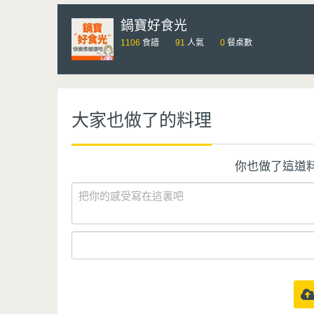
鍋寶好食光
1106
食譜
91
人氣
0
餐桌數
大家也做了的料理
你也做了這道