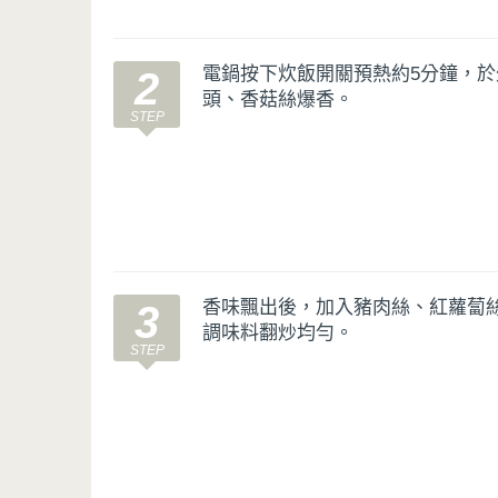
電鍋按下炊飯開關預熱約5分鐘，
2
頭、香菇絲爆香。
香味飄出後，加入豬肉絲、紅蘿蔔
3
調味料翻炒均勻。