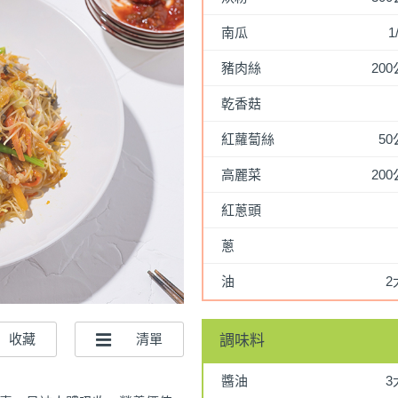
南瓜
1
豬肉絲
20
乾香菇
紅蘿蔔絲
5
高麗菜
20
紅蔥頭
蔥
油
2
調味料
醬油
3