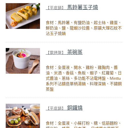
馬鈴薯玉子燒
【平底鍋】
食材：馬鈴薯、有鹽奶油、起士絲、雞蛋、
鮮奶油、鹽、龍蝦沙拉醬、原礦大理石紋不
沾玉子燒鍋
茶碗蒸
【電烤盤】
食材：全蛋液、開水、雞粉、雞胸肉、醬
油、米酒、香菇、魚板、蝦子、紅蘿蔔、日
式醬油、蔥絲、多功能不沾電烤盤、Minttu
系列不沾鑄造單柄湯鍋、料理深鍋、不鏽鋼
蒸盤
銅鑼燒
【平底鍋】
食材：全蛋液、小蘇打粉、糖、低筋麵粉、