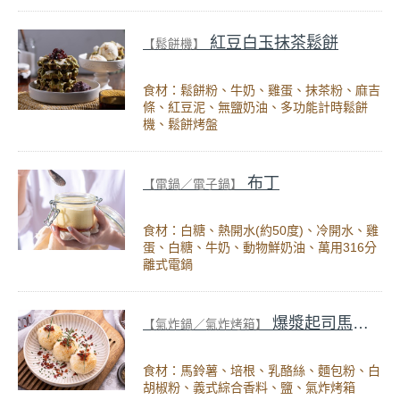
紅豆白玉抹茶鬆餅
【鬆餅機】
食材：鬆餅粉、牛奶、雞蛋、抹茶粉、麻吉
條、紅豆泥、無鹽奶油、多功能計時鬆餅
機、鬆餅烤盤
布丁
【電鍋／電子鍋】
食材：白糖、熱開水(約50度)、冷開水、雞
蛋、白糖、牛奶、動物鮮奶油、萬用316分
離式電鍋
爆漿起司馬鈴薯球
【氣炸鍋／氣炸烤箱】
食材：馬鈴薯、培根、乳酪絲、麵包粉、白
胡椒粉、義式綜合香料、鹽、氣炸烤箱