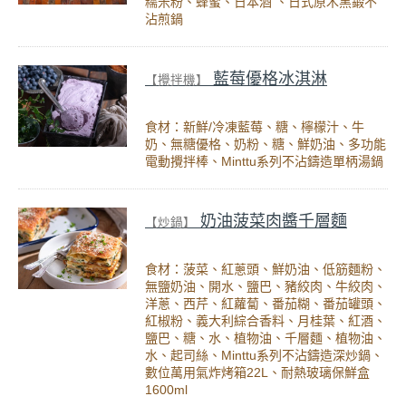
糯米粉、蜂蜜、日本酒 、日式原木黑鍛不
沾煎鍋
藍莓優格冰淇淋
【攪拌機】
食材：新鮮/冷凍藍莓、糖、檸檬汁、牛
奶、無糖優格、奶粉、糖、鮮奶油、多功能
電動攪拌棒、Minttu系列不沾鑄造單柄湯鍋
奶油菠菜肉醬千層麵
【炒鍋】
食材：菠菜、紅蔥頭、鮮奶油、低筋麵粉、
無鹽奶油、開水、鹽巴、豬絞肉、牛絞肉、
洋蔥、西芹、紅蘿蔔、番茄糊、番茄罐頭、
紅椒粉、義大利綜合香料、月桂葉、紅酒、
鹽巴、糖、水、植物油、千層麵、植物油、
水、起司絲、Minttu系列不沾鑄造深炒鍋、
數位萬用氣炸烤箱22L、耐熱玻璃保鮮盒
1600ml