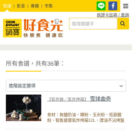
食譜
影音
專欄
市集
保證卡註冊 / 查詢
所有食譜，共有36筆：
進階設定選項
雪球曲奇
【氣炸鍋／氣炸烤箱】
食材：無鹽奶油、糖粉、玉米粉、低筋麵
粉、智能健康氣炸烤箱12L、瀝油不沾烤盤