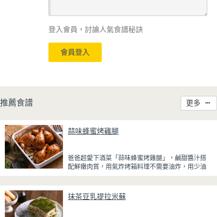
登入會員，討論人氣食譜秘訣
會員登入
推薦食譜
更多
蒜味蜂蜜烤雞腿
爸爸超愛下酒菜「蒜味蜂蜜烤雞腿」，鹹甜醬汁搭
配鮮嫩肉質，用氣炸烤箱料理不需要油炸，用少油
方式就能享受酥香美味，健康無負擔！
雞腿先以醬油、蜂蜜、蒜泥與香料醃製入味，再放
抹茶豆乳提拉米蘇
入氣炸烤箱烘烤，免油炸也能烤出外皮金黃微酥、
肉質多汁的完美口感。最後刷上一層蜂蜜蒜香醬，
讓雞皮散發迷人的焦糖光澤與蜂蜜的自然香甜，搭