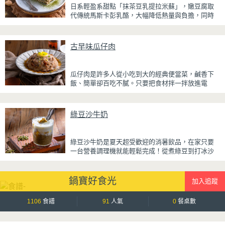
日系輕盈系甜點「抹茶豆乳提拉米蘇」，嫩豆腐取
配冰涼啤酒更是絕配！無論是父親節、聚會或宵夜
代傳統馬斯卡彭乳酪，大幅降低熱量與負擔，同時
時光，在家就能輕鬆端出美味下酒菜。
保有綿密滑順的口感。豆腐與鮮奶油完美融合，想
更低熱量可以用希臘優格取代鮮奶油，入口輕盈不
厚重，搭配帶微苦茶香的抹茶與香氣濃郁的黃豆
古早味瓜仔肉
粉，甜而不膩，層次更加豐富。
浸泡抹茶液的手指餅乾增加濕潤口感，每一口都能
瓜仔肉是許多人從小吃到大的經典便當菜，鹹香下
吃到淡淡的茶香。相較於傳統提拉米蘇，這款更清
飯、簡單卻百吃不膩。只要把食材拌一拌放進電
爽、更低負擔，無論是下午茶、飯後甜點，或是正
鍋，就能一鍋到底輕鬆完成，不用顧火和翻炒，很
在控制飲食卻想滿足甜點胃的你，都能大口享受這
適合夏天在家做來吃，省時又不用流汗。
份療癒又健康的日系點心。
綠豆沙牛奶
蒸好的瓜仔肉鮮嫩多汁，絞肉吸飽脆瓜醬汁的甘甜
鹹香，入口柔軟細緻，還能吃到脆瓜爽脆的口感。
蒜香醬汁與脆瓜獨特的甘甜完美融合，每一口都充
綠豆沙牛奶是夏天超受歡迎的消暑飲品，在家只要
滿濃濃古早味，帶便當、配稀飯、配白飯都好吃，
一台營養調理機就能輕鬆完成！從煮綠豆到打冰沙
讓人忍不住多扒好幾口飯，是一道簡單又美味的經
一機搞定，不用另外準備鍋子或果汁機，省時又方
典家常菜。
便~
鍋寶好食光
先把綠豆煮到綿密鬆軟，再攪打成綠豆沙，最後跟
牛奶混合均勻就完成~口感細緻滑順，入口帶有綠豆
天然清香，搭配濃郁奶香，冰冰喝清涼又消暑，炎
1106
食譜
91
人氣
0
餐桌數
炎夏日一定要喝一杯！