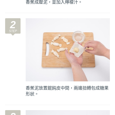
香蕉成壓泥，並加入檸檬汁。
2
香蕉泥放置餛飩皮中間，兩邊扭轉包成糖果
形狀。