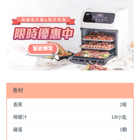
食材
香蕉
2根
檸檬汁
1/8小匙
雞蛋
1顆