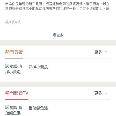
無論你是年輕的新手煮廚，或是經驗老到的婆婆媽媽，進了廚房，最在
意的就是鍋具能不能幫助你快狠準的料理完一餐。自從不沾鍋問世，解
決了雞蛋、魚肉等沾鍋的問題後，就深受普羅大眾的喜愛，而鍋寶為了
讓大家食得安心放心，更將不沾鍋具送交SGS檢驗，獲得國家認證。也
因此金鑽不沾系列的鍋具，更年年穩居銷售排行榜的前幾名。然而如何
鍋具使用法
用得正確、用得久，本文歸納出10點小撇步，立馬告訴您！
看更多
熱門食譜
更多
涼拌小黃瓜
熱門影音TV
更多
番茄鱸魚湯