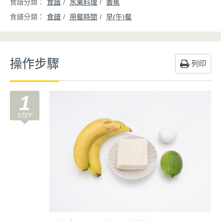
食譜
水果料理
香蕉
食譜
用餐時間
早(午)餐
操作步驟
列印
1