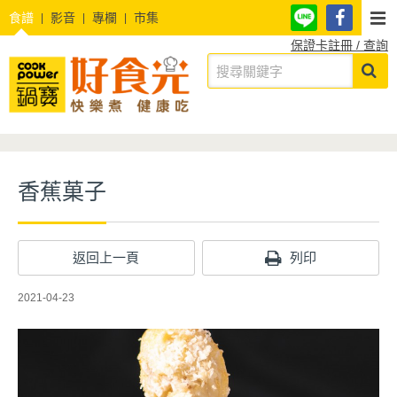
食譜
影音
專欄
市集
保證卡註冊 / 查詢
香蕉菓子
返回上一頁
列印
2021-04-23