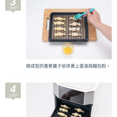
3
將成型的香蕉菓子依序裹上蛋液與麵包粉。
4