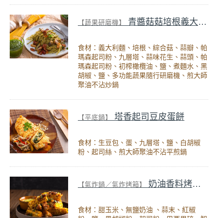
青醬菇菇培根義大利麵
【蔬果研磨機】
食材：義大利麵、培根、綜合菇、蒜瓣、帕
瑪森起司粉、九層塔、蒜味花生、蒜頭、帕
瑪森起司粉、初榨橄欖油、鹽、煮麵水、黑
胡椒、鹽、多功能蔬果隨行研磨機、煎大師
聚油不沾炒鍋
塔香起司豆皮蛋餅
【平底鍋】
食材：生豆包、蛋、九層塔、鹽、白胡椒
粉、起司絲、煎大師聚油不沾平煎鍋
奶油香料烤玉米
【氣炸鍋／氣炸烤箱】
食材：甜玉米、無鹽奶油 、蒜末、紅椒