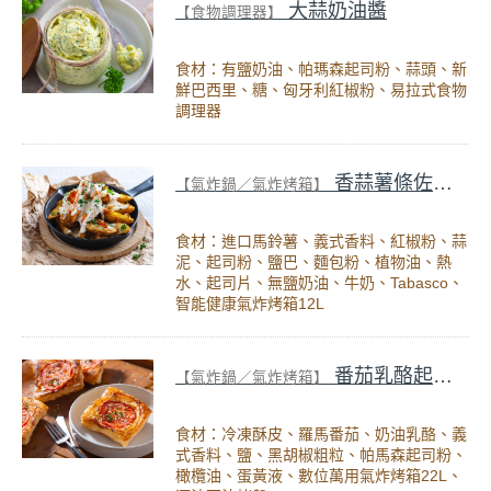
大蒜奶油醬
【食物調理器】
食材：有鹽奶油、帕瑪森起司粉、蒜頭、新
鮮巴西里、糖、匈牙利紅椒粉、易拉式食物
調理器
香蒜薯條佐起司醬
【氣炸鍋／氣炸烤箱】
食材：進口馬鈴薯、義式香料、紅椒粉、蒜
泥、起司粉、鹽巴、麵包粉、植物油、熱
水、起司片、無鹽奶油、牛奶、Tabasco、
智能健康氣炸烤箱12L
番茄乳酪起酥派
【氣炸鍋／氣炸烤箱】
食材：冷凍酥皮、羅馬番茄、奶油乳酪、義
式香料、鹽、黑胡椒粗粒、帕馬森起司粉、
橄欖油、蛋黃液、數位萬用氣炸烤箱22L、