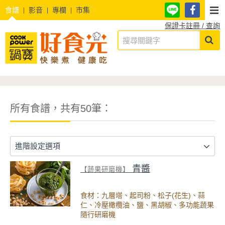
食譜
影音
專欄
市集
保證卡註冊 / 查詢
所有食譜，共有50筆：
進階設定選項
青醬
【蔬果研磨機】
食材：九層塔、起司粉、松子(花生)、蒜
仁、冷壓橄欖油、鹽、黑胡椒、多功能蔬果
隨行研磨機