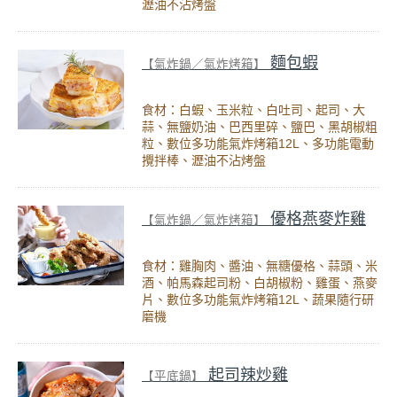
瀝油不沾烤盤
麵包蝦
【氣炸鍋／氣炸烤箱】
食材：白蝦、玉米粒、白吐司、起司、大
蒜、無鹽奶油、巴西里碎、鹽巴、黑胡椒粗
粒、數位多功能氣炸烤箱12L、多功能電動
攪拌棒、瀝油不沾烤盤
優格燕麥炸雞
【氣炸鍋／氣炸烤箱】
食材：雞胸肉、醬油、無糖優格、蒜頭、米
酒、帕馬森起司粉、白胡椒粉、雞蛋、燕麥
片、數位多功能氣炸烤箱12L、蔬果隨行研
磨機
起司辣炒雞
【平底鍋】