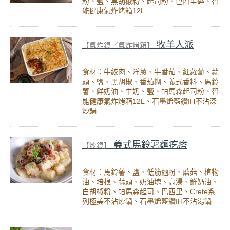
粉、鹽、黑胡椒粉、起司粉、巴西里碎、智
能健康氣炸烤箱12L
牧羊人派
【氣炸鍋／氣炸烤箱】
食材：牛絞肉、洋蔥、牛番茄、紅蘿蔔、蒜
頭、鹽、黑胡椒、番茄糊、義式香料、馬鈴
薯、鮮奶油、牛奶、鹽、帕馬森起司粉、智
能健康氣炸烤箱12L、石墨烯藍鑽IH不沾深
炒鍋
義式馬鈴薯麵疙瘩
【炒鍋】
食材：馬鈴薯、鹽、低筋麵粉、蘑菇、植物
油、培根、蒜頭、奶油塊、高湯、鮮奶油、
白胡椒粉、帕馬森起司、巴西里、Crete系
列極美不沾炒鍋、石墨烯藍鑽IH不沾湯鍋