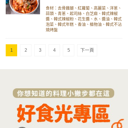
食材：去骨雞腿、紅蘿蔔、高麗菜、洋蔥、
蒜頭、青蔥、起司絲、白芝麻、韓式辣椒
醬、韓式辣椒粉、花生醬、水、醬油、韓式
泡菜、韓式年糕、香油、植物油、韓式不沾
燒烤盤
1
2
3
4
5
下一頁