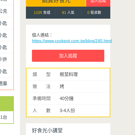
鍋寶好食光
0公克
1105
食譜
91
人氣
0
餐桌數
小匙
2小匙
個人連結：
https://www.cookpot.com.tw/blog/240.html
小匙
少許
小匙
類 型
根莖料理
適量
做 法
烤
準備時間
40分鐘
人 數
3-4人份
1台
好食光小講堂