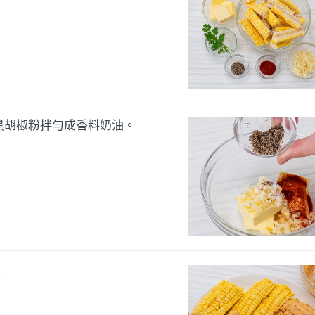
黑胡椒粉拌勻成香料奶油。
。