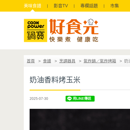
美味
食譜
影音
TV
專欄
話題
市集
首頁
食譜
烹調器具
氣炸鍋／氣炸烤箱
奶
奶油香料烤玉米
2025-07-30