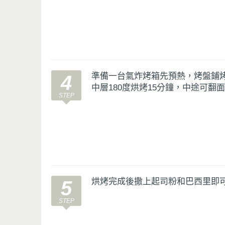
準備一台氣炸烤箱先預熱，烤盤鋪
4
中層180度烘烤15分鐘，中途可翻
烘烤完成後撒上起司粉和巴西里即
5