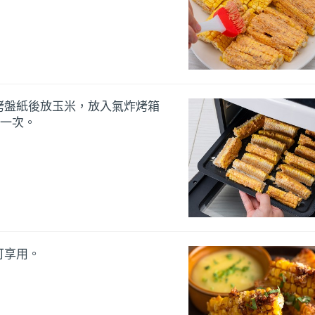
烤盤紙後放玉米，放入氣炸烤箱
面一次。
可享用。