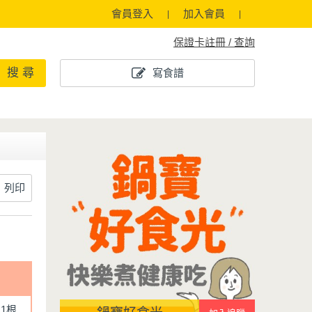
會員登入
加入會員
保證卡註冊 / 查詢
搜 尋
寫食譜
列印
1根