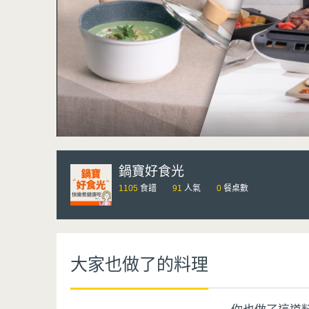
鍋寶好食光
1105
食譜
91
人氣
0
餐桌數
大家也做了的料理