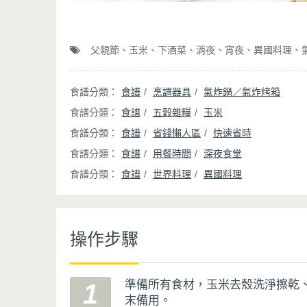
父親節
玉米
下酒菜
消夜
宵夜
異國料理
食譜
烹調器具
氣炸鍋／氣炸烤箱
食譜
五穀雜糧
玉米
食譜
省錢懶人區
快速省時
食譜
用餐時間
深夜食堂
食譜
世界料理
異國料理
操作步驟
準備所有食材，玉米去殼洗淨擦乾
1
末備用。