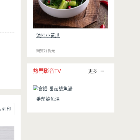
涼拌小黃瓜
鍋寶好食光
熱門影音TV
更多
番茄鱸魚湯
列印