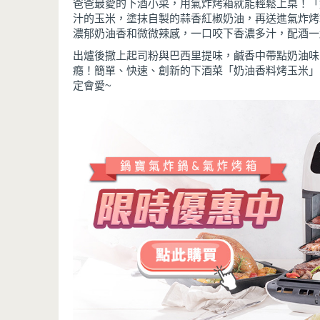
爸爸最愛的下酒小菜，用氣炸烤箱就能輕鬆上桌！「
汁的玉米，塗抹自製的蒜香紅椒奶油，再送進氣炸烤
濃郁奶油香和微微辣感，一口咬下香濃多汁，配酒一
出爐後撒上起司粉與巴西里提味，鹹香中帶點奶油味
癮！簡單、快速、創新的下酒菜「奶油香料烤玉米」
定會愛~