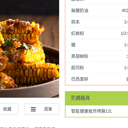
無鹽奶油
4
蒜末
1
紅椒粉
1/
鹽
1
黑胡椒粉
起司粉
1
巴西里碎
烹調器具
智能健康氣炸烤箱12L