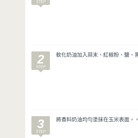
軟化奶油加入蒜末、紅椒粉、鹽、
2
將香料奶油均勻塗抹在玉米表面，
3