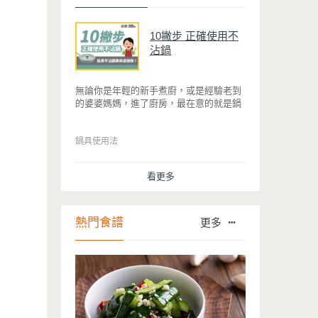
10撇步 正確使用不
沾鍋
無論你是年輕的新手煮廚，或是經驗老到
的婆婆媽媽，進了廚房，最在意的就是鍋
具能不能幫助你快狠準的料理完一餐。自
從不沾鍋問世，解決了雞蛋、魚肉等沾鍋
的問題後，就深受普羅大眾的喜愛，而鍋
鍋具使用法
寶為了讓大家食得安心放心，更將不沾鍋
具送交SGS檢驗，獲得國家認證。也因此
看更多
金鑽不沾系列的鍋具，更年年穩居銷售排
行榜的前幾名。然而如何用得正確、用得
久，本文歸納出10點小撇步，立馬告訴
您！
熱門食譜
更多