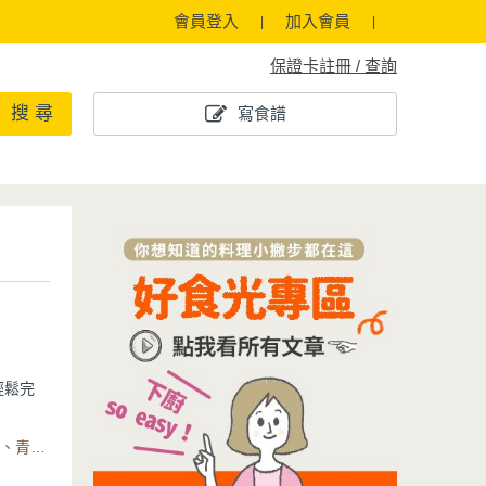
會員登入
加入會員
保證卡註冊 / 查詢
搜 尋
寫食譜
輕鬆完
嫩多汁，
食材：去骨雞腿排(雞胸)、鹽、白胡椒粉、蒜末、米酒、薑片、青蔥、香油、花椒粉、玉米筍、竹筍片、青花菜、木耳、紅蘿蔔、永保潔分離式陶瓷不沾電鍋
蔬菜，蛋
間享用，