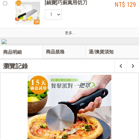
[鍋寶]巧廚萬用切刀
NT$ 129
更多…
商品規格
退/換貨須知
商品明細
瀏覽記錄