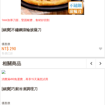
1mm加厚刀面，堅固耐磨，食材好切割
[鍋寶]不鏽鋼滾輪披薩刀
優惠價
NT$ 290
售價已折
相關商品
消費滿490免運費，再享15天滿意試用
[鍋寶]巧廚冷凍調理刀
優惠價