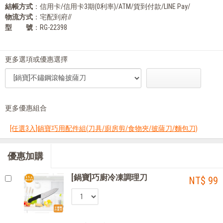
結帳方式
：信用卡/信用卡3期(0利率)/ATM/貨到付款/LINE Pay/
物流方式
：宅配到府//
型 號
：RG-22398
更多選項或優惠選擇
更多優惠組合
[任選3入]鍋寶巧用配件組(刀具/廚房剪/食物夾/披薩刀/麵包刀)
優惠加購
[鍋寶]巧廚冷凍調理刀
NT$ 99