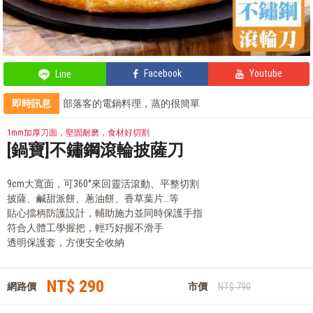
Facebook
Youtube
Line
即時訊息
部落客的電鍋料理，蒸的很簡單
全站單筆消費滿額現享88折⚡
會員獨享 滿千折百！
1mm加厚刀面，堅固耐磨，食材好切割
部落客的氣炸私房菜，不藏私分享
[鍋寶]不鏽鋼滾輪披薩刀
9cm大寬面，可360°來回靈活滾動、平整切割
披薩、鹹甜派餅、蔥油餅、香草葉片…等
貼心擋柄防護設計，輔助施力並同時保護手指
符合人體工學握把，輕巧好握不滑手
透明保護套，方便安全收納
NT$ 290
網路價
市價
NT$ 790