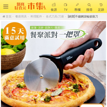
食譜
TV
專欄
搜尋
足跡
首頁
餐廚用具
料理配件
各式刀具/刀座
[鍋寶]不鏽鋼滾輪披薩刀
搜 尋
熱門搜尋
聚油不沾鍋
全球通吹風機
陶瓷不沾電鍋
珍珠粗吸管杯
可微波保鮮盒
大理石不沾鍋
分隔便當盒
金鑽不沾鍋
氣炸烤箱