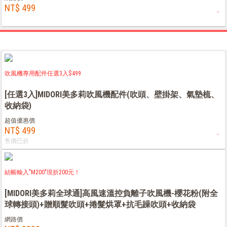
NT$ 499
吹風機專用配件任選3入$499
[任選3入]MIDORI美多莉吹風機配件(吹頭、壁掛架、氣墊梳、
收納袋)
超值優惠價
NT$ 499
售價已折
結帳輸入"M200"現折200元！
[MIDORI美多莉全球通]高風速溫控負離子吹風機-櫻花粉(附全
球轉接頭)+贈順髮吹頭+捲髮烘罩+抗毛躁吹頭+收納袋
網路價