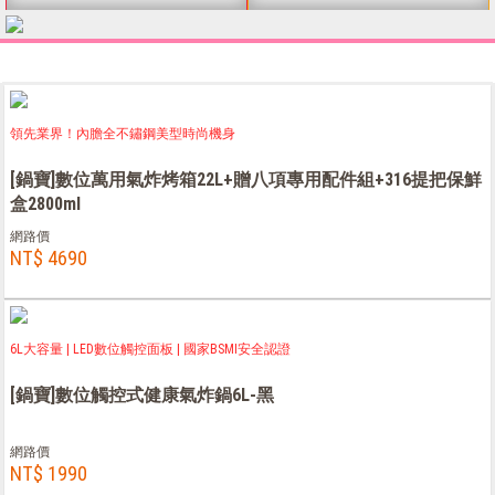
領先業界！內膽全不鏽鋼美型時尚機身
[鍋寶]數位萬用氣炸烤箱22L+贈八項專用配件組+316提把保鮮
盒2800ml
網路價
NT$ 4690
6L大容量 | LED數位觸控面板 | 國家BSMI安全認證
[鍋寶]數位觸控式健康氣炸鍋6L-黑
網路價
NT$ 1990