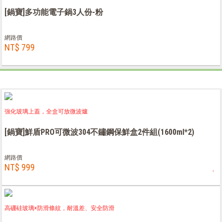
[鍋寶]多功能電子鍋3人份-粉
網路價
NT$ 799
強化玻璃上蓋，全盒可放微波爐
[鍋寶]鮮盾PRO可微波304不鏽鋼保鮮盒2件組(1600ml*2)
網路價
NT$ 999
高硼硅玻璃×防滑條紋，耐溫差、安全防滑