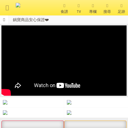
食譜
TV
專欄
搜尋
足跡
鍋寶商品安心保證❤️
搜 尋
全站單筆消費滿額現享88折⚡
會員獨享 滿千折百！
熱門搜尋
聚油不沾鍋
全球通吹風機
陶瓷不沾電鍋
珍珠粗吸管杯
可微波保鮮盒
大理石不沾鍋
分隔便當盒
金鑽不沾鍋
氣炸烤箱
熱銷推薦
精選食譜