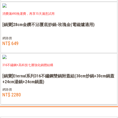
消費滿490免運費，再享15天滿意試用
[鍋寶]28cm金鑽不沾覆底炒鍋-玫瑰金(電磁爐適用)
網路價
NT$ 649
316不鏽鋼+高科技七層強化鍋體結構
[鍋寶]Eternal系列316不鏽鋼雙鍋附蓋組(30cm炒鍋+30cm鍋蓋
+24cm湯鍋+24cm鍋蓋)
網路價
NT$ 2280