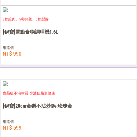
8秒絞肉、5秒碎菜、3秒製醬
[鍋寶]電動食物調理機1.6L
網路價
NT$ 990
食品級不沾材質 少油低脂更健康
[鍋寶]28cm金鑽不沾炒鍋-玫瑰金
網路價
NT$ 599