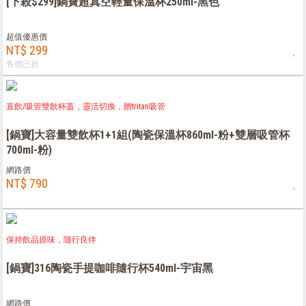
[下殺$299]鍋寶超真空輕量保溫杯250ml-黑色
超值優惠價
NT$ 299
售價已折
直飲/吸管雙飲杯蓋，靈活切換，贈tritan吸管
[鍋寶]大容量雙飲杯1+1組(陶瓷保溫杯860ml-粉+雙層吸管杯
700ml-粉)
網路價
NT$ 790
保持飲品原味，隨行良伴
[鍋寶]316陶瓷手提咖啡隨行杯540ml-宇宙黑
網路價