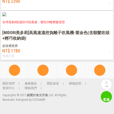
NT$ 2390
全球首創6段溫控×5段風速，變化30種整髮造型
[MIDORI美多莉]高風速溫控負離子吹風機-紫金色(含順髮吹頭
+輕巧收納袋)
超值優惠價
NT$ 1780
售價已折
關於我們
服務條款
隱私政策
購物說明
TOP
會員中心
聯絡我們
copyrights © 2017
鍋寶好食光市集
Ltd. All Rights
客服
Reserved. Designed by
OZCHAMP
.