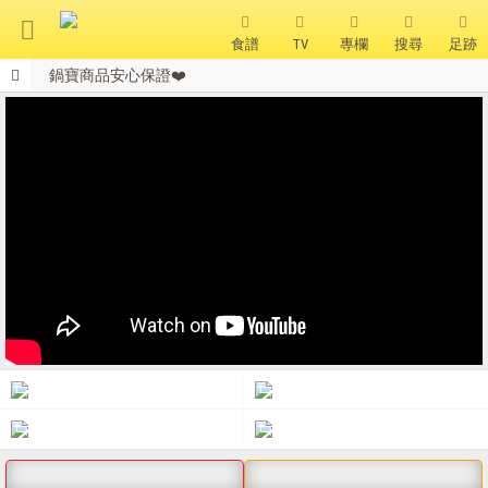
食譜
TV
專欄
搜尋
足跡
鍋寶商品安心保證❤️
搜 尋
會員獨享 滿千折百！
全站單筆消費滿額現享88折⚡
熱門搜尋
聚油不沾鍋
全球通吹風機
陶瓷不沾電鍋
珍珠粗吸管杯
可微波保鮮盒
大理石不沾鍋
分隔便當盒
金鑽不沾鍋
氣炸烤箱
熱銷推薦
精選食譜