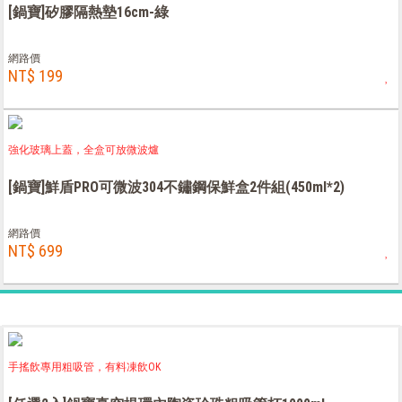
[鍋寶]矽膠隔熱墊16cm-綠
網路價
NT$ 199
強化玻璃上蓋，全盒可放微波爐
[鍋寶]鮮盾PRO可微波304不鏽鋼保鮮盒2件組(450ml*2)
網路價
NT$ 699
手搖飲專用粗吸管，有料凍飲OK