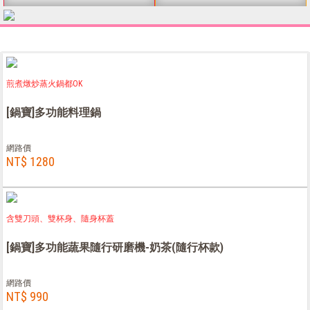
煎煮燉炒蒸火鍋都OK
[鍋寶]多功能料理鍋
網路價
NT$ 1280
含雙刀頭、雙杯身、隨身杯蓋
[鍋寶]多功能蔬果隨行研磨機-奶茶(隨行杯款)
網路價
NT$ 990