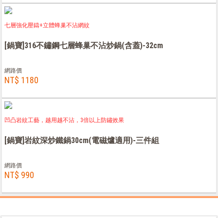
七層強化壓鑄+立體蜂巢不沾網紋
[鍋寶]316不鏽鋼七層蜂巢不沾炒鍋(含蓋)-32cm
網路價
NT$ 1180
凹凸岩紋工藝，越用越不沾，3倍以上防鏽效果
[鍋寶]岩紋深炒鐵鍋30cm(電磁爐適用)-三件組
網路價
NT$ 990