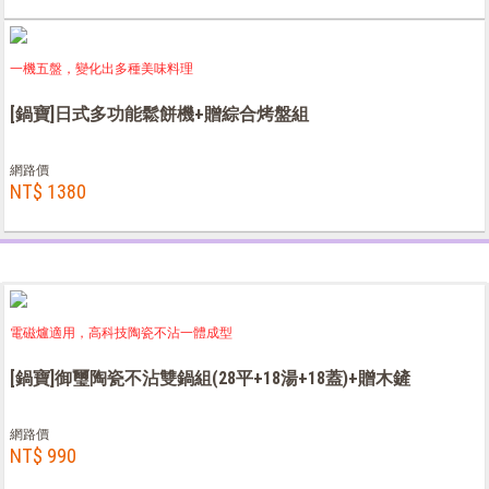
一機五盤，變化出多種美味料理
[鍋寶]日式多功能鬆餅機+贈綜合烤盤組
網路價
NT$ 1380
電磁爐適用，高科技陶瓷不沾一體成型
[鍋寶]御璽陶瓷不沾雙鍋組(28平+18湯+18蓋)+贈木鏟
網路價
NT$ 990