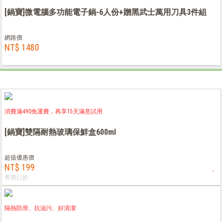
[鍋寶]微電腦多功能電子鍋-6人份+贈黑武士萬用刀具3件組
網路價
NT$ 1480
消費滿490免運費，再享15天滿意試用
[鍋寶]雙隔耐熱玻璃保鮮盒600ml
超值優惠價
NT$ 199
售價已折
隔熱防滑、抗油污、好清潔