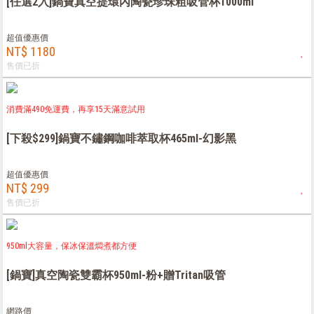
[任選2入]鍋寶真空提環內陶瓷珍珠粗吸管杯1000ml
超值優惠價
NT$ 1180
售價已折
消費滿490免運費，再享15天滿意試用
[下殺$299]鍋寶不鏽鋼咖啡萃取杯465ml-幻影黑
超值優惠價
NT$ 299
售價已折
950ml大容量，保冰保溫燜煮都方便
[鍋寶]真空陶瓷雙霸杯950ml-粉+贈Tritan吸管
網路價