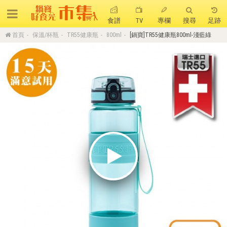
食譜
TV
專欄
搜尋
足跡
首頁
保溫/杯瓶
TR55健康瓶
800ml
[鍋寶]TR55健康瓶800ml-淺藍綠
搜 尋
熱門搜尋
聚油不沾鍋
全球通吹風機
陶瓷不沾電鍋
珍珠粗吸管杯
可微波保鮮盒
大理石不沾鍋
分隔便當盒
金鑽不沾鍋
氣炸烤箱