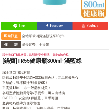
Facebook
Youtube
Line
即時訊息
全站單筆消費滿額現享88折⚡
部落客的星級料理，就靠這台IH電子鍋
備 註
贈長背帶、手提帶
部落客的電鍋料理，蒸的很簡單
輕鬆上手，部落客教你自製氣泡飲
瑞士進口TR55材質，歐盟級安全標準、SGS檢驗合格
[鍋寶]TR55健康瓶800ml-淺藍綠
瑞士進口TR55材質
歐盟級16項安全認證+SGS檢測合格，高品質最放心
耐酸鹼，裝檸檬汁/醋飲都OK！
耐高溫130℃，非一般塑料材質！
各瓶型皆附贈長背帶/手提帶，可自由替換
ONE TOUCH安全鎖+彈跳蓋，單手可開
瓶身輕巧攜帶方便零負擔
瓶身、杯底防滑設計，好握不滑手、防震耐摔