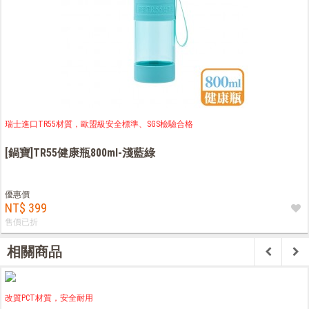
瑞士進口TR55材質，歐盟級安全標準、SGS檢驗合格
[鍋寶]TR55健康瓶800ml-淺藍綠
優惠價
NT$ 399
售價已折
相關商品
改質PCT材質，安全耐用