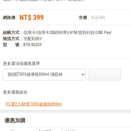
NT$ 399
網路價
市價
NT$ 990
結帳方式
：信用卡/信用卡3期(0利率)/ATM/貨到付款/LINE Pay/
物流方式
：宅配到府//
型 號
：BTR-802GY
更多選項或優惠選擇
更多優惠組合
[任選2入]鍋寶TR55健康瓶800ml
優惠加購