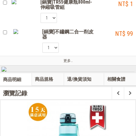
[鍋寶]TR55健康瓶800ml-
NT$ 1
伸縮吸管組
[鍋寶]不鏽鋼二合一削皮
NT$ 99
器
更多…
商品規格
退/換貨須知
相關食譜
商品明細
瀏覽記錄