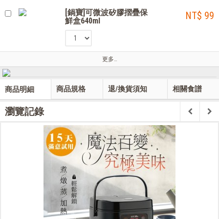
[鍋寶]可微波矽膠摺疊保
NT$ 99
鮮盒640ml
更多…
商品規格
退/換貨須知
相關食譜
商品明細
瀏覽記錄