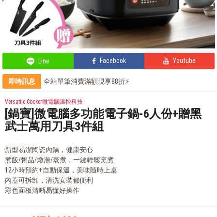
Facebook
Youtube
Line
即時訊息
全站單筆消費滿額現享88折⚡
會員獨享 滿千折百！
部落客的氣炸私房菜，不藏私分享
Versatile Cooker微電腦溫控科技
鍋寶商品安心保證❤️
[鍋寶]微電腦多功能電子鍋-6人份+贈黑
武士萬用刀具3件組
新型易潔陶瓷內鍋，健康安心
煮飯/粥品/燉湯/蒸煮，一鍵輕鬆烹煮
12小時預約+自動保溫，美味隨時上桌
內蓋可拆卸，清洗安裝都便利
彩色面板清晰易懂好操作