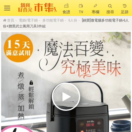
食譜
TV
專欄
搜尋
足跡
首頁
電鍋/電子鍋
多功能電子鍋
6人份
[鍋寶]微電腦多功能電子鍋-6人
搜 尋
份+贈黑武士萬用刀具3件組
熱門搜尋
聚油不沾鍋
全球通吹風機
陶瓷不沾電鍋
珍珠粗吸管杯
可微波保鮮盒
大理石不沾鍋
分隔便當盒
金鑽不沾鍋
氣炸烤箱