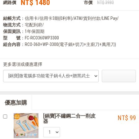
NT$ 1480
網路價
市價
NT$ 3980
結帳方式
：信用卡/信用卡3期(0利率)/ATM/貨到付款/LINE Pay/
物流方式
：宅配到府/
保固資訊
：1年保固期
型 號
：FC-RCO360WP3300
組合內容
：RCO-360+WP-3300(電子鍋+切刀+主廚刀+萬用刀)
更多選項或優惠選擇
優惠加購
[鍋寶]不鏽鋼二合一削皮
NT$ 99
器