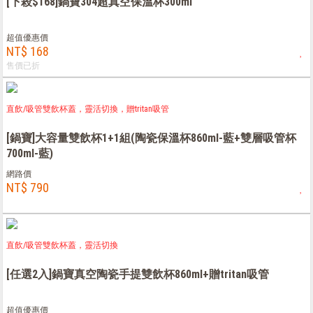
[下殺$168]鍋寶304超真空保溫杯300ml
超值優惠價
NT$ 168
售價已折
直飲/吸管雙飲杯蓋，靈活切換，贈tritan吸管
[鍋寶]大容量雙飲杯1+1組(陶瓷保溫杯860ml-藍+雙層吸管杯
700ml-藍)
網路價
NT$ 790
直飲/吸管雙飲杯蓋，靈活切換
[任選2入]鍋寶真空陶瓷手提雙飲杯860ml+贈tritan吸管
超值優惠價