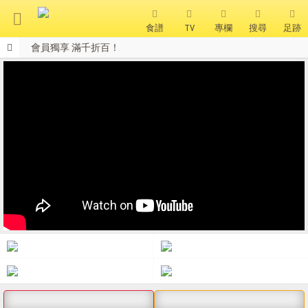
食譜
TV
專欄
搜尋
足跡
會員獨享 滿千折百！
搜 尋
全站單筆消費滿額現享88折⚡
鍋寶商品安心保證❤️
熱門搜尋
聚油不沾鍋
全球通吹風機
陶瓷不沾電鍋
珍珠粗吸管杯
可微波保鮮盒
大理石不沾鍋
分隔便當盒
金鑽不沾鍋
氣炸烤箱
熱銷推薦
精選食譜