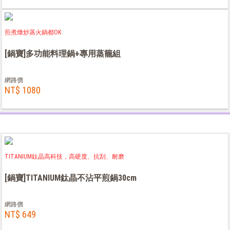
煎煮燉炒蒸火鍋都OK
[鍋寶]多功能料理鍋+專用蒸籠組
網路價
NT$ 1080
TITANIUM鈦晶高科技，高硬度、抗刮、耐磨
[鍋寶]TITANIUM鈦晶不沾平煎鍋30cm
網路價
NT$ 649