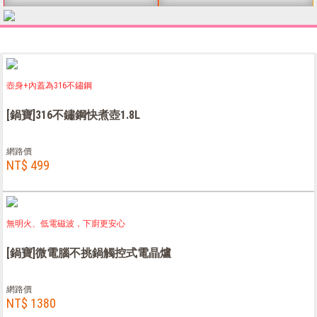
壺身+內蓋為316不鏽鋼
[鍋寶]316不鏽鋼快煮壺1.8L
網路價
NT$ 499
無明火、低電磁波，下廚更安心
[鍋寶]微電腦不挑鍋觸控式電晶爐
網路價
NT$ 1380