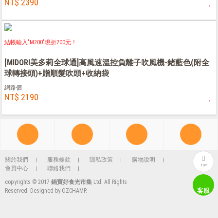
NT$ 2390
結帳輸入"M200"現折200元！
[MIDORI美多莉全球通]高風速溫控負離子吹風機-鍺藍色(附全
球轉接頭)+贈順髮吹頭+收納袋
網路價
NT$ 2190
關於我們
服務條款
隱私政策
購物說明
TOP
會員中心
聯絡我們
copyrights © 2017
鍋寶好食光市集
Ltd. All Rights
客服
Reserved. Designed by
OZCHAMP
.