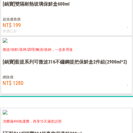
[鍋寶]雙隔耐熱玻璃保鮮盒600ml
超值優惠價
NT$ 199
售價已折
微波/保鮮/蒸烤/調理/醃漬/收納，一盒多用途
[鍋寶]藍提系列可微波316不鏽鋼提把保鮮盒2件組(2900ml*2)
網路價
NT$ 1280
消費滿490免運費，再享15天滿意試用