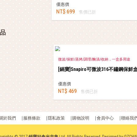
優惠價
NT$ 699
售價已折
品
微波/保鮮/蒸烤/調理/醃漬/收納，一盒多用途
[鍋寶]Snapiro可微波316不鏽鋼保鮮盒
優惠價
NT$ 469
售價已折
關於我們
服務條款
隱私政策
購物說明
會員中心
聯絡我
pyrights © 2017
鍋寶好食光市集
Ltd. All Rights Reserved. Designed by
OZCHA