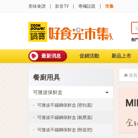
美味食譜
影音TV
專欄話題
市集
熱
熱門搜尋
波
聚油不沾鍋
最新消息
促銷活動
新品上市
全球通吹風機
陶瓷不沾電鍋
珍珠粗吸管杯
首頁
餐廚用具
可微波保鮮盒
大理石不沾鍋
分隔便當盒
可微波保鮮盒
金鑽不沾鍋
氣炸烤箱
可微波不鏽鋼保鮮盒 (密扣蓋)
可微波不鏽鋼保鮮盒 (氣壓蓋)
可微波不鏽鋼保鮮盒 (附提把)