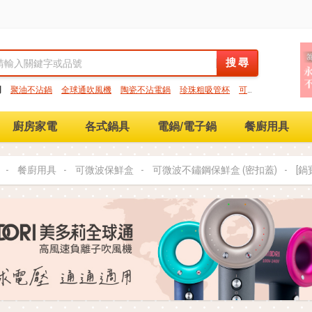
搜 尋
搜 尋
門
聚油不沾鍋
全球通吹風機
陶瓷不沾電鍋
珍珠粗吸管杯
可微
保鮮盒
大理石不沾鍋
分隔便當盒
金鑽不沾鍋
氣炸烤箱
廚房家電
各式鍋具
電鍋/電子鍋
餐廚用具
餐廚用具
可微波保鮮盒
可微波不鏽鋼保鮮盒 (密扣蓋)
[鍋