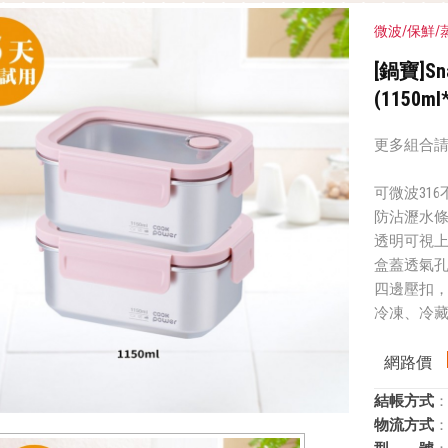
微波/保鮮/
[鍋寶]S
(1150ml
更多組合請
可微波31
防沾瀝水
透明可視
盒蓋透氣
四邊壓扣
冷凍、冷藏
網路價
結帳方式
：
物流方式
：