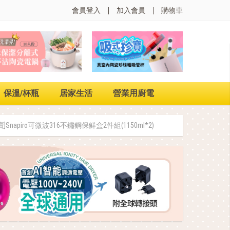
會員登入
加入會員
購物車
保溫/杯瓶
居家生活
營業用廚電
寶]Snapiro可微波316不鏽鋼保鮮盒2件組(1150ml*2)