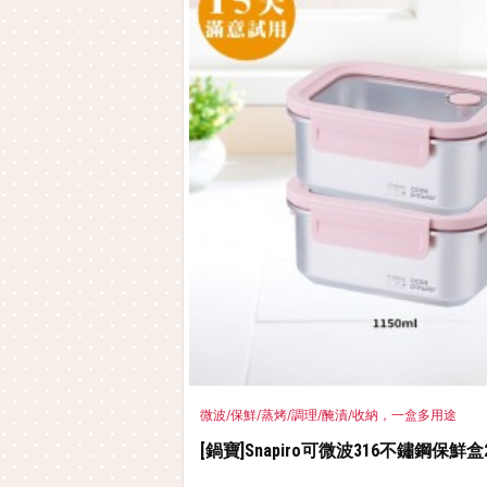
微波/保鮮/蒸烤/調理/醃漬/收納，一盒多用途
[鍋寶]Snapiro可微波316不鏽鋼保鮮盒2件