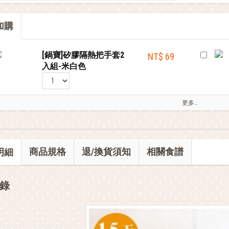
全站單筆消費滿額現享88折⚡
加購
鍋寶商品安心保證❤️
[鍋寶]矽膠隔熱把手套2
NT$ 69
入組-米白色
更多…
商品規格
退/換貨須知
相關食譜
明細
錄