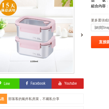
型 號
：
組合內容
：
更多選項或
直接
Facebook
Youtube
Line
訊息
部落客的氣炸私房菜，不藏私分享
部落客的星級料理，就靠這台IH電子鍋