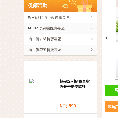
促銷活動
8/7-8/9 限時下殺優惠專區
MIDORI吹風機優惠專區
均一價$168特賣專區
均一價$299特賣專區
熱銷商品
[任選2入]鍋寶真空
陶瓷手提雙飲杯
860ml+贈tritan吸管
NT$ 990
即時