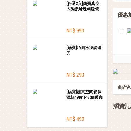
[任選2入]鍋寶真空
內陶瓷珍珠粗吸管
優惠
杯900ml(把手款/無
把手款)
NT$ 990
[鍋寶]巧廚冷凍調理
刀
NT$ 290
商品
[鍋寶]超真空陶瓷保
溫杯490ml-沈穩暖咖
瀏覽記
NT$ 490