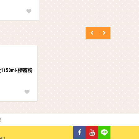
1150ml-櫻霧粉
們
MP
.