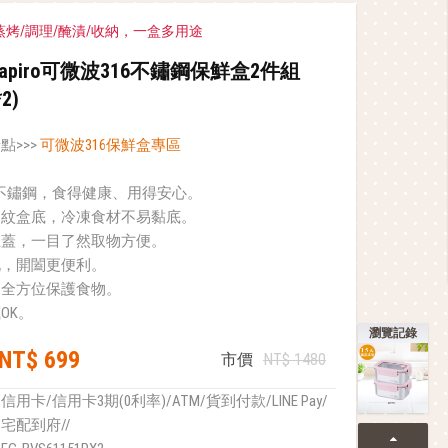
蒸烤/調理/醃漬/收納，一盒多用途
napiro可微波316不鏽鋼保鮮盒2件組
*2)
點>>>
可微波316保鮮盒專區
6不鏽鋼，食得健康、用得安心。
條紋盒底，冷凍食材不易黏底。
上蓋，一目了然取物方便。
孔，開闔更便利。
，全方位保護食物。
OK。
瀏覽記錄
NT$ 699
市價
NT$ 1480
信用卡/信用卡3期(0利率)/ATM/貨到付款/LINE Pay/
宅配到府//