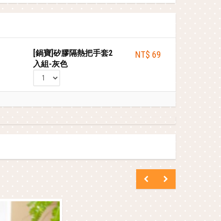
[鍋寶]矽膠隔熱把手套2
NT$ 69
入組-灰色