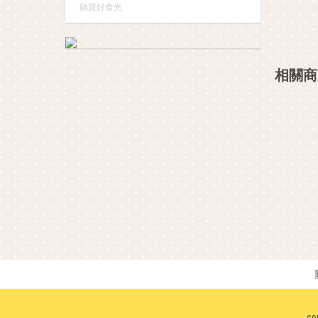
鍋寶好食光
相關商
co