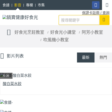
食譜
影音
專欄
市集
保證卡註冊 / 查詢
好食光烹飪教室
好食光小講堂
阿芳小教室
吹風機小教室
影片列表
最新
熱門
6:06
酸白菜水餃