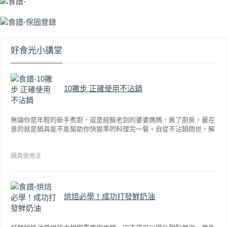
好食光小講堂
10撇步 正確使用不沾鍋
無論你是年輕的新手煮廚，或是經驗老到的婆婆媽媽，進了廚房，最在
意的就是鍋具能不能幫助你快狠準的料理完一餐。自從不沾鍋問世，解
決了雞蛋、魚肉等沾鍋的問題後，就深受普羅大眾的喜愛，而鍋寶為了
讓大家食得安心放心，更將不沾鍋具送交SGS檢驗，獲得國家認證。也
因此金鑽不沾系列的鍋具，更年年穩居銷售排行榜的前幾名。然而如何
鍋具使用法
用得正確、用得久，本文歸納出10點小撇步，立馬告訴您！
烘焙必學！成功打發鮮奶油