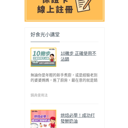
好食光小講堂
10撇步 正確使用不
沾鍋
無論你是年輕的新手煮廚，或是經驗老到
的婆婆媽媽，進了廚房，最在意的就是鍋
具能不能幫助你快狠準的料理完一餐。自
從不沾鍋問世，解決了雞蛋、魚肉等沾鍋
的問題後，就深受普羅大眾的喜愛，而鍋
鍋具使用法
寶為了讓大家食得安心放心，更將不沾鍋
具送交SGS檢驗，獲得國家認證。也因此
金鑽不沾系列的鍋具，更年年穩居銷售排
烘焙必學！成功打
行榜的前幾名。然而如何用得正確、用得
發鮮奶油
久，本文歸納出10點小撇步，立馬告訴
您！