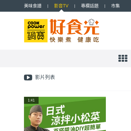
美味
食譜
影音
TV
專欄
話題
市集
影片列表
1:41