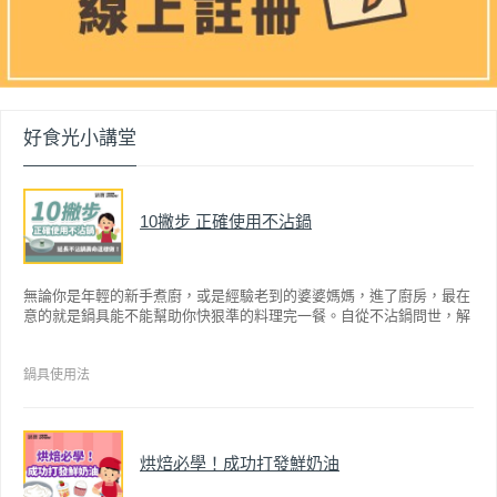
好食光小講堂
10撇步 正確使用不沾鍋
無論你是年輕的新手煮廚，或是經驗老到的婆婆媽媽，進了廚房，最在
意的就是鍋具能不能幫助你快狠準的料理完一餐。自從不沾鍋問世，解
決了雞蛋、魚肉等沾鍋的問題後，就深受普羅大眾的喜愛，而鍋寶為了
讓大家食得安心放心，更將不沾鍋具送交SGS檢驗，獲得國家認證。也
因此金鑽不沾系列的鍋具，更年年穩居銷售排行榜的前幾名。然而如何
鍋具使用法
用得正確、用得久，本文歸納出10點小撇步，立馬告訴您！
烘焙必學！成功打發鮮奶油