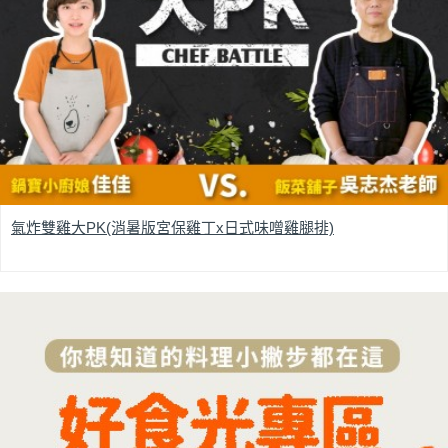
氣炸雙雞大PK(消暑版宮保雞丁x日式味噌雞腿排)