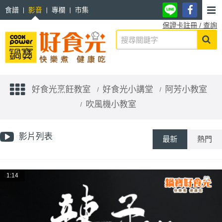
食譜
影音
專欄
市集
保證卡註冊 / 查詢
好食光烹飪教室
好食光小講堂
阿芳小教室
吹風機小教室
影片列表
最新
熱門
1:14