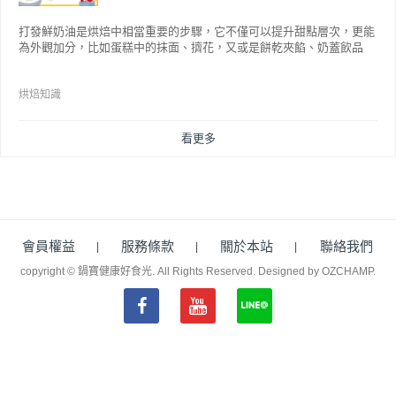
打發鮮奶油是烘焙中相當重要的步驟，它不僅可以提升甜點層次，更能
為外觀加分，比如蛋糕中的抹面、擠花，又或是餅乾夾餡、奶蓋飲品
等，而不同的打發程度有不同口感，以下就來介紹如何成功打發鮮奶
油。
烘焙知識
看更多
會員權益
服務條款
關於本站
聯絡我們
copyright © 鍋寶健康好食光. All Rights Reserved.
Designed by OZCHAMP
.