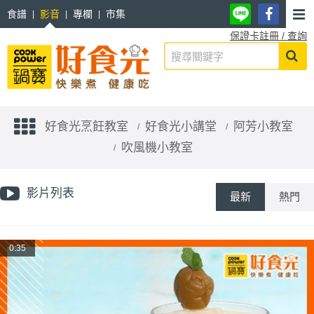
食譜
影音
專欄
市集
保證卡註冊 / 查詢
好食光烹飪教室
好食光小講堂
阿芳小教室
吹風機小教室
影片列表
最新
熱門
0:35