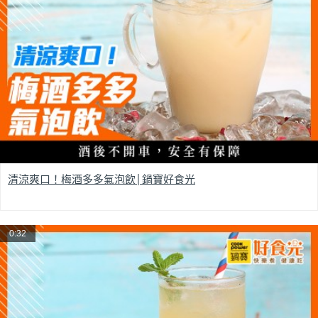
清涼爽口！梅酒多多氣泡飲│鍋寶好食光
0:32