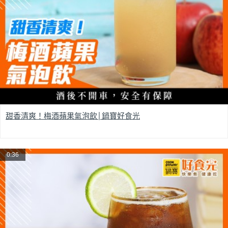
甜香清爽！梅酒蘋果氣泡飲│鍋寶好食光
0:36