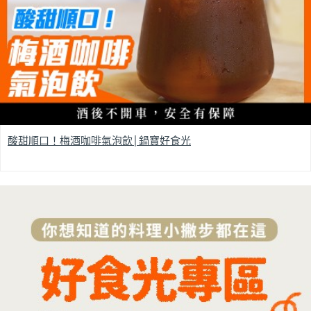
酸甜順口！梅酒咖啡氣泡飲│鍋寶好食光