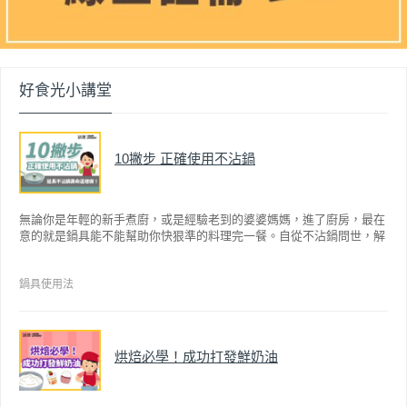
好食光小講堂
10撇步 正確使用不沾鍋
無論你是年輕的新手煮廚，或是經驗老到的婆婆媽媽，進了廚房，最在
意的就是鍋具能不能幫助你快狠準的料理完一餐。自從不沾鍋問世，解
決了雞蛋、魚肉等沾鍋的問題後，就深受普羅大眾的喜愛，而鍋寶為了
讓大家食得安心放心，更將不沾鍋具送交SGS檢驗，獲得國家認證。也
因此金鑽不沾系列的鍋具，更年年穩居銷售排行榜的前幾名。然而如何
鍋具使用法
用得正確、用得久，本文歸納出10點小撇步，立馬告訴您！
烘焙必學！成功打發鮮奶油