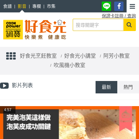
食譜
影音
專欄
市集
保證卡註冊 / 查詢
好食光烹飪教室
好食光小講堂
阿芳小教室
吹風機小教室
影片列表
最新
熱門
4:57