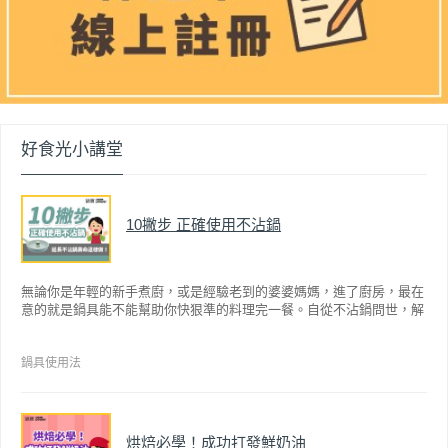
好食光小講堂
10撇步 正確使用不沾鍋
無論你是年輕的新手煮廚，或是經驗老到的婆婆媽媽，進了廚房，最在
意的就是鍋具能不能幫助你快狠準的料理完一餐。自從不沾鍋問世，解
決了雞蛋、魚肉等沾鍋的問題後，就深受普羅大眾的喜愛，而鍋寶為了
讓大家食得安心放心，更將不沾鍋具送交SGS檢驗，獲得國家認證。也
因此金鑽不沾系列的鍋具，更年年穩居銷售排行榜的前幾名。然而如何
鍋具使用法
用得正確、用得久，本文歸納出10點小撇步，立馬告訴您！
烘焙必學！成功打發鮮奶油