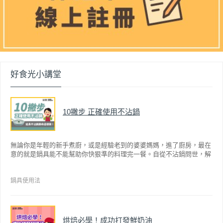
好食光小講堂
10撇步 正確使用不沾鍋
無論你是年輕的新手煮廚，或是經驗老到的婆婆媽媽，進了廚房，最在
意的就是鍋具能不能幫助你快狠準的料理完一餐。自從不沾鍋問世，解
決了雞蛋、魚肉等沾鍋的問題後，就深受普羅大眾的喜愛，而鍋寶為了
讓大家食得安心放心，更將不沾鍋具送交SGS檢驗，獲得國家認證。也
因此金鑽不沾系列的鍋具，更年年穩居銷售排行榜的前幾名。然而如何
鍋具使用法
用得正確、用得久，本文歸納出10點小撇步，立馬告訴您！
烘焙必學！成功打發鮮奶油