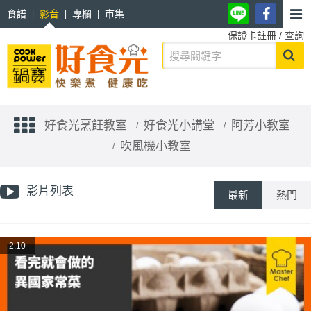
食譜
影音
專欄
市集
保證卡註冊 / 查詢
好食光烹飪教室
好食光小講堂
阿芳小教室
吹風機小教室
影片列表
最新
熱門
2:10