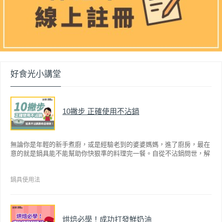
好食光小講堂
10撇步 正確使用不沾鍋
無論你是年輕的新手煮廚，或是經驗老到的婆婆媽媽，進了廚房，最在
意的就是鍋具能不能幫助你快狠準的料理完一餐。自從不沾鍋問世，解
決了雞蛋、魚肉等沾鍋的問題後，就深受普羅大眾的喜愛，而鍋寶為了
讓大家食得安心放心，更將不沾鍋具送交SGS檢驗，獲得國家認證。也
因此金鑽不沾系列的鍋具，更年年穩居銷售排行榜的前幾名。然而如何
鍋具使用法
用得正確、用得久，本文歸納出10點小撇步，立馬告訴您！
烘焙必學！成功打發鮮奶油