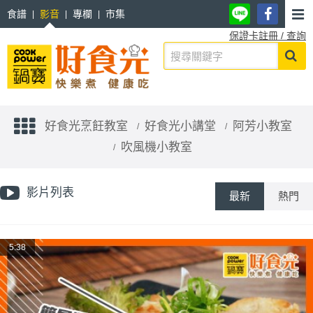
食譜
影音
專欄
市集
保證卡註冊 / 查詢
好食光烹飪教室
好食光小講堂
阿芳小教室
吹風機小教室
影片列表
最新
熱門
5:38