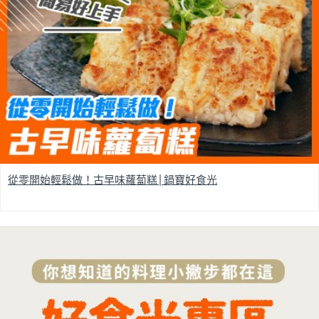
從零開始輕鬆做！古早味蘿蔔糕│鍋寶好食光