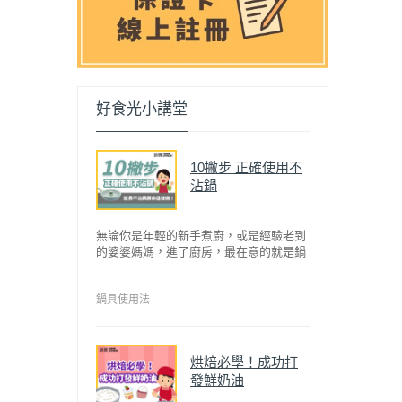
好食光小講堂
10撇步 正確使用不
沾鍋
無論你是年輕的新手煮廚，或是經驗老到
的婆婆媽媽，進了廚房，最在意的就是鍋
具能不能幫助你快狠準的料理完一餐。自
從不沾鍋問世，解決了雞蛋、魚肉等沾鍋
的問題後，就深受普羅大眾的喜愛，而鍋
鍋具使用法
寶為了讓大家食得安心放心，更將不沾鍋
具送交SGS檢驗，獲得國家認證。也因此
金鑽不沾系列的鍋具，更年年穩居銷售排
烘焙必學！成功打
行榜的前幾名。然而如何用得正確、用得
發鮮奶油
久，本文歸納出10點小撇步，立馬告訴
您！