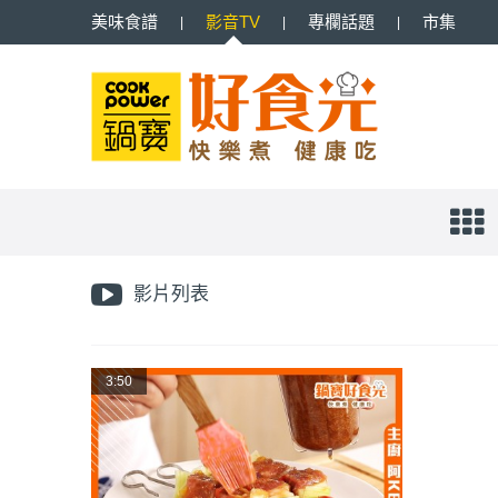
美味
食譜
影音
TV
專欄
話題
市集
影片列表
3:50