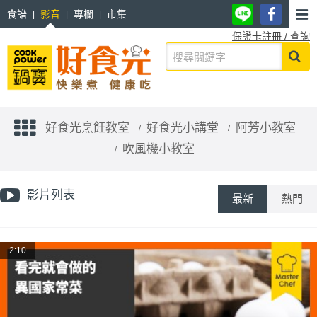
食譜
影音
專欄
市集
保證卡註冊 / 查詢
好食光烹飪教室
好食光小講堂
阿芳小教室
吹風機小教室
影片列表
最新
熱門
2:10