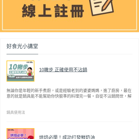
好食光小講堂
10撇步 正確使用不沾鍋
無論你是年輕的新手煮廚，或是經驗老到的婆婆媽媽，進了廚房，最在
意的就是鍋具能不能幫助你快狠準的料理完一餐。自從不沾鍋問世，解
決了雞蛋、魚肉等沾鍋的問題後，就深受普羅大眾的喜愛，而鍋寶為了
讓大家食得安心放心，更將不沾鍋具送交SGS檢驗，獲得國家認證。也
因此金鑽不沾系列的鍋具，更年年穩居銷售排行榜的前幾名。然而如何
鍋具使用法
用得正確、用得久，本文歸納出10點小撇步，立馬告訴您！
烘焙必學！成功打發鮮奶油