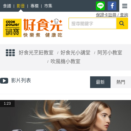
食譜
影音
專欄
市集
保證卡註冊 / 查詢
好食光烹飪教室
好食光小講堂
阿芳小教室
吹風機小教室
影片列表
最新
熱門
1:23