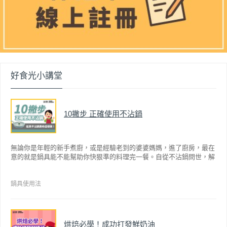
好食光小講堂
10撇步 正確使用不沾鍋
無論你是年輕的新手煮廚，或是經驗老到的婆婆媽媽，進了廚房，最在
意的就是鍋具能不能幫助你快狠準的料理完一餐。自從不沾鍋問世，解
決了雞蛋、魚肉等沾鍋的問題後，就深受普羅大眾的喜愛，而鍋寶為了
讓大家食得安心放心，更將不沾鍋具送交SGS檢驗，獲得國家認證。也
因此金鑽不沾系列的鍋具，更年年穩居銷售排行榜的前幾名。然而如何
鍋具使用法
用得正確、用得久，本文歸納出10點小撇步，立馬告訴您！
烘焙必學！成功打發鮮奶油