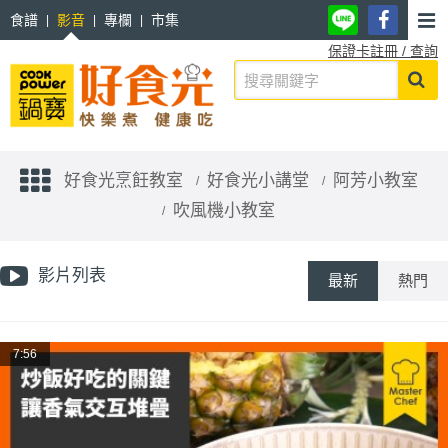
食譜
影音
專欄
市集
保證卡註冊 / 查詢
好食光烹飪教室
好食光小講堂
阿芳小教室
吹風機小教室
影片列表
最新
熱門
7:56