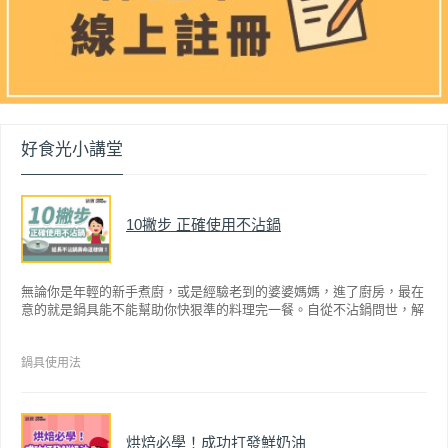
好食光小講堂
10撇步 正確使用不沾鍋
無論你是年輕的新手煮廚，或是經驗老到的婆婆媽媽，進了廚房，最在
意的就是鍋具能不能幫助你快狠準的料理完一餐。自從不沾鍋問世，解
決了雞蛋、魚肉等沾鍋的問題後，就深受普羅大眾的喜愛，而鍋寶為了
讓大家食得安心放心，更將不沾鍋具送交SGS檢驗，獲得國家認證。也
因此金鑽不沾系列的鍋具，更年年穩居銷售排行榜的前幾名。然而如何
鍋具使用法
用得正確、用得久，本文歸納出10點小撇步，立馬告訴您！
烘焙必學！成功打發鮮奶油