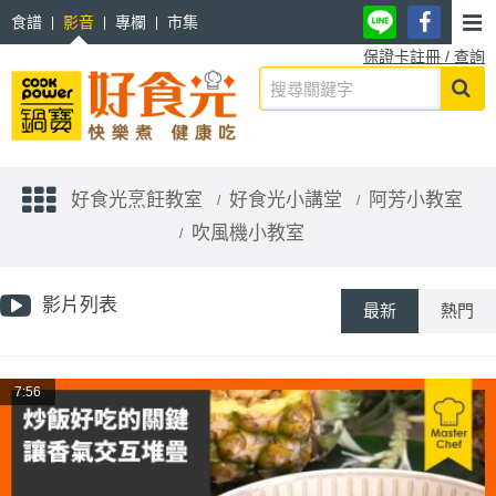
食譜
影音
專欄
市集
保證卡註冊 / 查詢
好食光烹飪教室
好食光小講堂
阿芳小教室
吹風機小教室
影片列表
最新
熱門
7:56