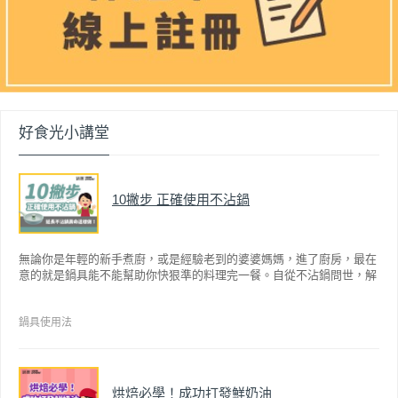
好食光小講堂
10撇步 正確使用不沾鍋
無論你是年輕的新手煮廚，或是經驗老到的婆婆媽媽，進了廚房，最在
意的就是鍋具能不能幫助你快狠準的料理完一餐。自從不沾鍋問世，解
決了雞蛋、魚肉等沾鍋的問題後，就深受普羅大眾的喜愛，而鍋寶為了
讓大家食得安心放心，更將不沾鍋具送交SGS檢驗，獲得國家認證。也
因此金鑽不沾系列的鍋具，更年年穩居銷售排行榜的前幾名。然而如何
鍋具使用法
用得正確、用得久，本文歸納出10點小撇步，立馬告訴您！
烘焙必學！成功打發鮮奶油