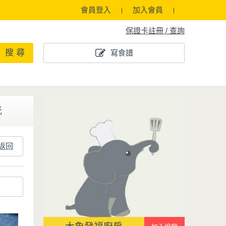
會員登入
加入會員
保證卡註冊 / 查詢
搜 尋
寫食譜
光
返回