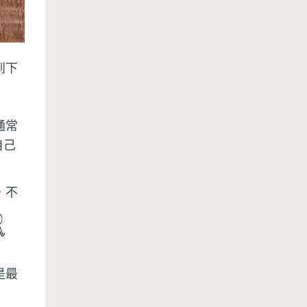
到下
通常
自己
，不
是最