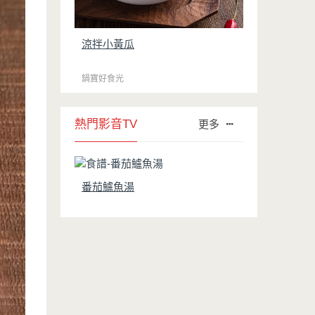
涼拌小黃瓜
鍋寶好食光
熱門影音TV
更多
番茄鱸魚湯