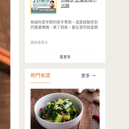
沾鍋
無論你是年輕的新手煮廚，或是經驗老到
的婆婆媽媽，進了廚房，最在意的就是鍋
具能不能幫助你快狠準的料理完一餐。自
從不沾鍋問世，解決了雞蛋、魚肉等沾鍋
的問題後，就深受普羅大眾的喜愛，而鍋
鍋具使用法
寶為了讓大家食得安心放心，更將不沾鍋
具送交SGS檢驗，獲得國家認證。也因此
看更多
金鑽不沾系列的鍋具，更年年穩居銷售排
行榜的前幾名。然而如何用得正確、用得
久，本文歸納出10點小撇步，立馬告訴
您！
熱門食譜
更多