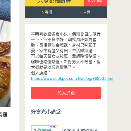
大象發福廚房
5
專欄
6
人氣
平時喜歡讀書看小說，偶爾會自助旅行
一下，無不良嗜好，幽默風趣如周星
馳、長相類似金城武、身材只輸彭于
晏，家中有屋又有田，生活樂無邊。
可以每天幫女友按摩，煮飯略懂略懂，
咖啡也略懂略懂，新好男人不敢當，但
大概就是以我為標準了。
個人連結：
https://www.cookpot.com.tw/blog/96953.html
好食光小講堂
菜雞
10撇步 正確使用不