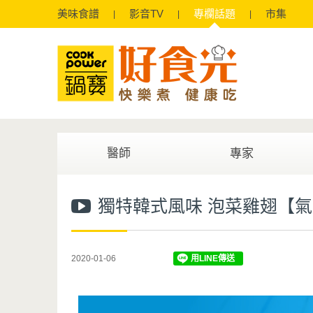
美味
食譜
影音
TV
專欄
話題
市集
醫師
專家
獨特韓式風味 泡菜雞翅【
2020-01-06