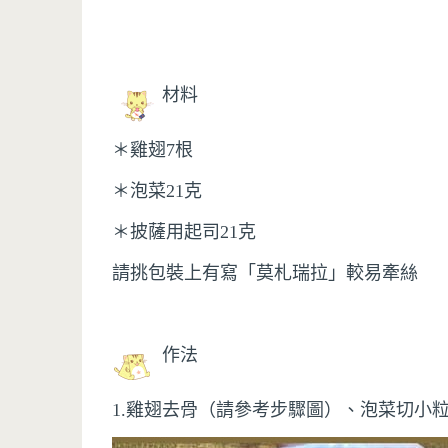
材料
＊雞翅7根
＊泡菜21克
＊披薩用起司21克
請挑包裝上有寫「莫札瑞拉」較易牽絲
作法
1.雞翅去骨（請參考步驟圖）、泡菜切小