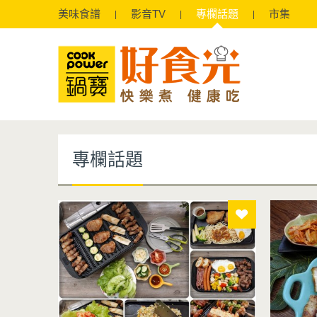
美味
食譜
影音
TV
專欄
話題
市集
專欄話題