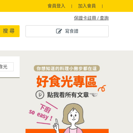
會員登入
加入會員
保證卡註冊 / 查詢
搜 尋
寫食譜
食光