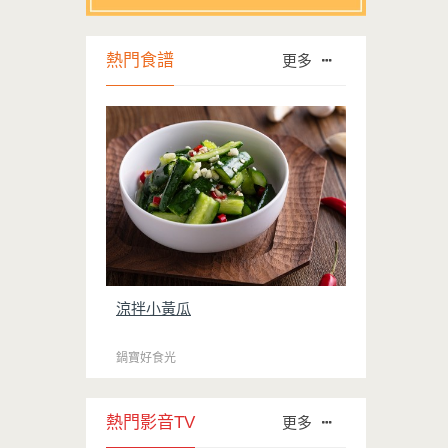
熱門食譜
更多
涼拌小黃瓜
鍋寶好食光
熱門影音TV
更多