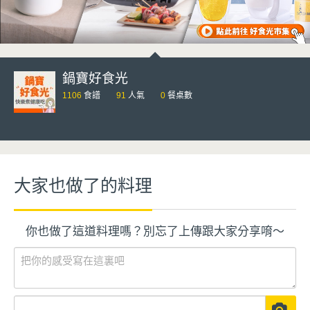
鍋寶好食光
1106
食譜
91
人氣
0
餐桌數
大家也做了的料理
你也做了這道料理嗎？別忘了上傳跟大家分享唷～