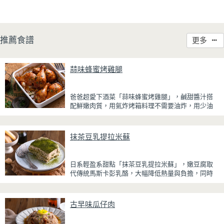
推薦食譜
更多
蒜味蜂蜜烤雞腿
爸爸超愛下酒菜「蒜味蜂蜜烤雞腿」，鹹甜醬汁搭
配鮮嫩肉質，用氣炸烤箱料理不需要油炸，用少油
方式就能享受酥香美味，健康無負擔！
雞腿先以醬油、蜂蜜、蒜泥與香料醃製入味，再放
抹茶豆乳提拉米蘇
入氣炸烤箱烘烤，免油炸也能烤出外皮金黃微酥、
肉質多汁的完美口感。最後刷上一層蜂蜜蒜香醬，
讓雞皮散發迷人的焦糖光澤與蜂蜜的自然香甜，搭
日系輕盈系甜點「抹茶豆乳提拉米蘇」，嫩豆腐取
配冰涼啤酒更是絕配！無論是父親節、聚會或宵夜
代傳統馬斯卡彭乳酪，大幅降低熱量與負擔，同時
時光，在家就能輕鬆端出美味下酒菜。
保有綿密滑順的口感。豆腐與鮮奶油完美融合，想
更低熱量可以用希臘優格取代鮮奶油，入口輕盈不
厚重，搭配帶微苦茶香的抹茶與香氣濃郁的黃豆
古早味瓜仔肉
粉，甜而不膩，層次更加豐富。
浸泡抹茶液的手指餅乾增加濕潤口感，每一口都能