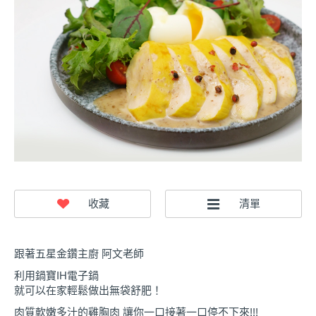
跟著五星金鑽主廚 阿文老師
利用鍋寶IH電子鍋
就可以在家輕鬆做出無袋舒肥！
肉質軟嫩多汁的雞胸肉 讓你一口接著一口停不下來!!!