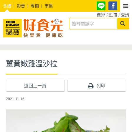
食譜
影音
專欄
市集
保證卡註冊 / 查詢
薑黃嫩雞溫沙拉
返回上一頁
列印
2021-11-16