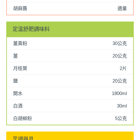
胡麻醬
適量
定溫舒肥調味料
薑黃粉
30公克
薑
20公克
月桂葉
2片
鹽
20公克
開水
1800ml
白酒
30ml
白胡椒粉
5公克
烹調器具