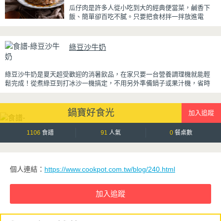
瓜仔肉是許多人從小吃到大的經典便當菜，鹹香下
吃到淡淡的茶香。相較於傳統提拉米蘇，這款更清
飯、簡單卻百吃不膩。只要把食材拌一拌放進電
爽、更低負擔，無論是下午茶、飯後甜點，或是正
鍋，就能一鍋到底輕鬆完成，不用顧火和翻炒，很
在控制飲食卻想滿足甜點胃的你，都能大口享受這
適合夏天在家做來吃，省時又不用流汗。
份療癒又健康的日系點心。
綠豆沙牛奶
蒸好的瓜仔肉鮮嫩多汁，絞肉吸飽脆瓜醬汁的甘甜
鹹香，入口柔軟細緻，還能吃到脆瓜爽脆的口感。
蒜香醬汁與脆瓜獨特的甘甜完美融合，每一口都充
綠豆沙牛奶是夏天超受歡迎的消暑飲品，在家只要一台營養調理機就能輕
滿濃濃古早味，帶便當、配稀飯、配白飯都好吃，
鬆完成！從煮綠豆到打冰沙一機搞定，不用另外準備鍋子或果汁機，省時
讓人忍不住多扒好幾口飯，是一道簡單又美味的經
又方便~
典家常菜。
先把綠豆煮到綿密鬆軟，再攪打成綠豆沙，最後跟牛奶混合均勻就完成~口
鍋寶好食光
感細緻滑順，入口帶有綠豆天然清香，搭配濃郁奶香，冰冰喝清涼又消
暑，炎炎夏日一定要喝一杯！
1106
食譜
91
人氣
0
餐桌數
個人連結：
https://www.cookpot.com.tw/blog/240.html