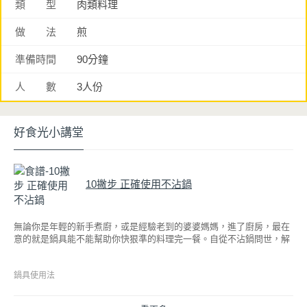
類 型
肉類料理
做 法
煎
準備時間
90分鐘
人 數
3人份
好食光小講堂
10撇步 正確使用不沾鍋
無論你是年輕的新手煮廚，或是經驗老到的婆婆媽媽，進了廚房，最在
意的就是鍋具能不能幫助你快狠準的料理完一餐。自從不沾鍋問世，解
決了雞蛋、魚肉等沾鍋的問題後，就深受普羅大眾的喜愛，而鍋寶為了
讓大家食得安心放心，更將不沾鍋具送交SGS檢驗，獲得國家認證。也
因此金鑽不沾系列的鍋具，更年年穩居銷售排行榜的前幾名。然而如何
鍋具使用法
用得正確、用得久，本文歸納出10點小撇步，立馬告訴您！