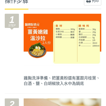
操作步驟
列印
1
雞胸洗淨準備、把薑黃粉還有薑跟月桂葉、
白酒、鹽、白胡椒放入水中為鍋底
2