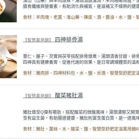
淮山（山藥）與羊肉燉煮，湯頭清甜溫潤，羊肉細嫩無腥。
膳食纖維與營養素，有助消化與補氣，是滋補又不燥熱的健
四神排骨湯
【智慧萬用鍋】
薏仁、蓮子、芡實與茯苓搭配排骨燉煮，湯頭清香甘甜，排
四神具有健脾養胃、促進代謝的效果，是日常調理體質的溫
酸菜豬肚湯
【智慧萬用鍋】
豬肚燉至Q彈有嚼勁，搭配酸菜的微酸風味，湯頭濃郁又開
含有益生菌，有助腸道健康，豬肚則富含蛋白質，是一道風
助消化的湯品。
食材：豬肚、薑絲、水、酸菜、鹽、智慧型舒肥定溫萬用鍋6