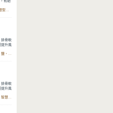
素，有助
食材：全雞切塊 、苦瓜、醃漬鳳梨醬、薑、小魚干、水、智慧型舒肥定溫萬用鍋6L
，排骨軟
僅提升風
食材：帶皮羊肉塊、老薑、羊肉爐中藥包、米酒、水、麻油、鹽、智慧型舒肥定溫萬用鍋6L
，排骨軟
僅提升風
食材：豬肉排、藥燉排骨中藥包、米酒、水、老薑片、麻油、智慧型舒肥定溫萬用鍋6L