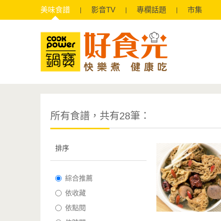
美味
食譜
影音
TV
專欄
話題
市集
所有食譜，共有28筆：
排序
綜合推薦
依收藏
依點閱