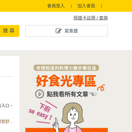
會員登入
加入會員
保證卡註冊 / 查詢
搜 尋
寫食譜
易入口。
食材：發泡的素肉塊、藥燉中藥包、薑絲、素高湯、鹽、智慧型舒肥定溫萬用鍋6L