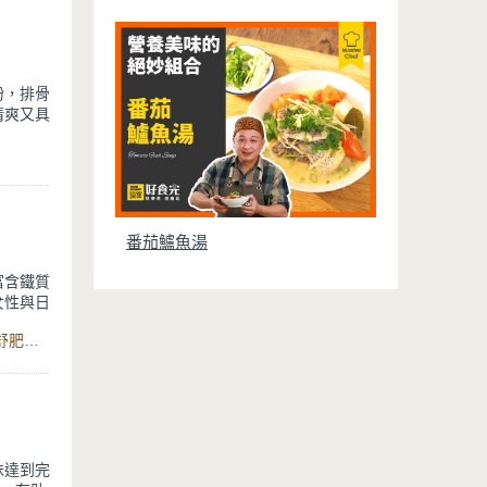
粉，排骨
清爽又具
番茄鱸魚湯
富含鐵質
女性與日
食材：烏骨雞 、紅棗、枸杞、薑片、米酒、水、鹽、智慧型舒肥定溫萬用鍋6L
味達到完