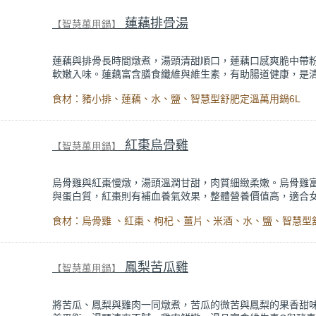
蓮藕排骨湯
【智慧萬用鍋】
蓮藕與排骨長時間燉煮，湯頭清甜順口，蓮藕口感爽脆中帶
軟嫩入味。蓮藕富含膳食纖維與維生素，有助腸道健康，是
飽足感的養生湯品。
食材：豬小排、蓮藕、水、鹽、智慧型舒肥定溫萬用鍋6L
紅棗烏骨雞
【智慧萬用鍋】
烏骨雞與紅棗慢燉，湯頭溫潤甘甜，肉質細緻柔嫩。烏骨雞
與蛋白質，紅棗則有補血養氣效果，整體營養價值高，適合
常養生補給。
鳳梨苦瓜雞
【智慧萬用鍋】
將苦瓜、鳳梨與雞肉一同燉煮，苦瓜的微苦與鳳梨的果香甜