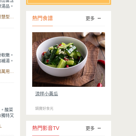
淮山富含
康湯品。
食材：羊肉塊、老薑、淮山藥、陳皮、酒、醬油、水、鹽、智慧型舒肥定溫萬用鍋6L
熱門食譜
更多
骨軟嫩。
和補湯。
食材：豬肉排、四神材料包、水、鹽、米酒、智慧型舒肥定溫萬用鍋6L
涼拌小黃瓜
鍋寶好食光
胃。酸菜
味獨特又
L
熱門影音TV
更多