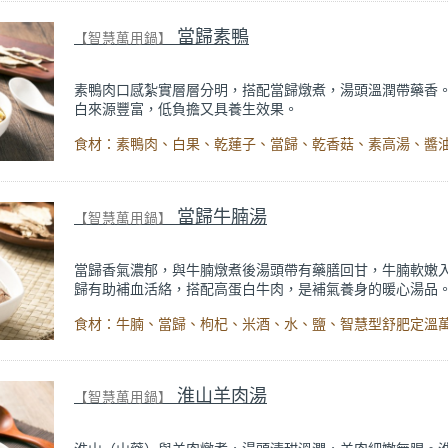
當歸素鴨
【智慧萬用鍋】
素鴨肉口感紮實層層分明，搭配當歸燉煮，湯頭溫潤帶藥香
白來源豐富，低負擔又具養生效果。
當歸牛腩湯
【智慧萬用鍋】
當歸香氣濃郁，與牛腩燉煮後湯頭帶有藥膳回甘，牛腩軟嫩
歸有助補血活絡，搭配高蛋白牛肉，是補氣養身的暖心湯品
淮山羊肉湯
【智慧萬用鍋】