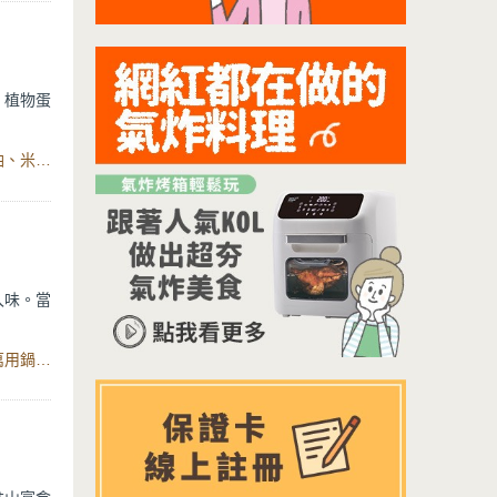
。植物蛋
食材：素鴨肉、白果、乾蓮子、當歸、乾香菇、素高湯、醬油、米酒、麻油、鹽、智慧型舒肥定溫萬用鍋6L
入味。當
。
食材：牛腩、當歸、枸杞、米酒、水、鹽、智慧型舒肥定溫萬用鍋6L