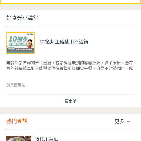
好食光小講堂
10撇步 正確使用不沾鍋
無論你是年輕的新手煮廚，或是經驗老到的婆婆媽媽，進了廚房，最在
意的就是鍋具能不能幫助你快狠準的料理完一餐。自從不沾鍋問世，解
決了雞蛋、魚肉等沾鍋的問題後，就深受普羅大眾的喜愛，而鍋寶為了
讓大家食得安心放心，更將不沾鍋具送交SGS檢驗，獲得國家認證。也
因此金鑽不沾系列的鍋具，更年年穩居銷售排行榜的前幾名。然而如何
鍋具使用法
用得正確、用得久，本文歸納出10點小撇步，立馬告訴您！
看更多
熱門食譜
更多
涼拌小黃瓜