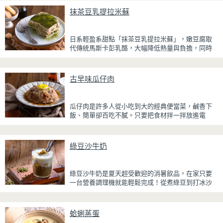
抹茶豆乳提拉米蘇
日系輕盈系甜點「抹茶豆乳提拉米蘇」，嫩豆腐取
代傳統馬斯卡彭乳酪，大幅降低熱量與負擔，同時
保有綿密滑順的口感。豆腐與鮮奶油完美融合，想
更低熱量可以用希臘優格取代鮮奶油，入口輕盈不
厚重，搭配帶微苦茶香的抹茶與香氣濃郁的黃豆
古早味瓜仔肉
粉，甜而不膩，層次更加豐富。
浸泡抹茶液的手指餅乾增加濕潤口感，每一口都能
瓜仔肉是許多人從小吃到大的經典便當菜，鹹香下
吃到淡淡的茶香。相較於傳統提拉米蘇，這款更清
飯、簡單卻百吃不膩。只要把食材拌一拌放進電
爽、更低負擔，無論是下午茶、飯後甜點，或是正
鍋，就能一鍋到底輕鬆完成，不用顧火和翻炒，很
在控制飲食卻想滿足甜點胃的你，都能大口享受這
適合夏天在家做來吃，省時又不用流汗。
份療癒又健康的日系點心。
綠豆沙牛奶
蒸好的瓜仔肉鮮嫩多汁，絞肉吸飽脆瓜醬汁的甘甜
鹹香，入口柔軟細緻，還能吃到脆瓜爽脆的口感。
蒜香醬汁與脆瓜獨特的甘甜完美融合，每一口都充
綠豆沙牛奶是夏天超受歡迎的消暑飲品，在家只要
滿濃濃古早味，帶便當、配稀飯、配白飯都好吃，
一台營養調理機就能輕鬆完成！從煮綠豆到打冰沙
讓人忍不住多扒好幾口飯，是一道簡單又美味的經
一機搞定，不用另外準備鍋子或果汁機，省時又方
典家常菜。
便~
蛤蜊蒸蛋
先把綠豆煮到綿密鬆軟，再攪打成綠豆沙，最後跟