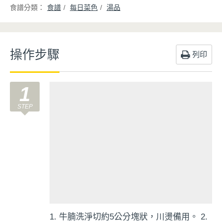
食譜
每日菜色
湯品
操作步驟
列印
1
1. 牛腩洗淨切約5公分塊狀，川燙備用。 2.