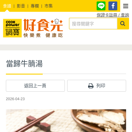
食譜
影音
專欄
市集
保證卡註冊 / 查詢
當歸牛腩湯
返回上一頁
列印
2026-04-23