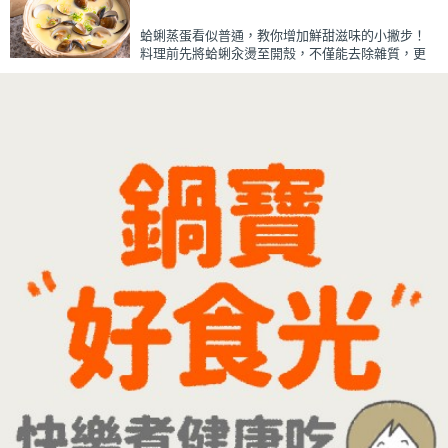
牛奶混合均勻就完成~口感細緻滑順，入口帶有綠豆
天然清香，搭配濃郁奶香，冰冰喝清涼又消暑，炎
蛤蜊蒸蛋看似普通，教你增加鮮甜滋味的小撇步！
炎夏日一定要喝一杯！
料理前先將蛤蜊汆燙至開殼，不僅能去除雜質，更
能保留鮮甜的蛤蜊高湯。將高湯過濾後加入蛋液一
起蒸煮，每一口蒸蛋都吸附了滿滿海鮮精華，讓原
本普通的蒸蛋更加濃郁鮮甜。
蒸蛋口感柔嫩細緻、入口即化，搭配飽滿彈牙的蛤
蜊，鮮、甜、嫩三種口感一次滿足。最後撒上蔥花
提香，簡單調味就能襯托食材原味，是一道全家人
都會愛的家常料理。