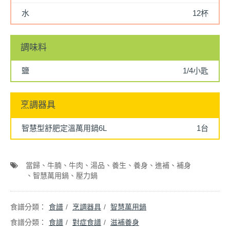
水
12杯
調味料
鹽
1/4小匙
烹調器具
智慧型舒肥定溫萬用鍋6L
1台
當歸
牛腩
牛肉
湯品
養生
養身
進補
補身
智慧萬用鍋
壓力鍋
食譜
烹調器具
智慧萬用鍋
食譜
對症食譜
滋補養身