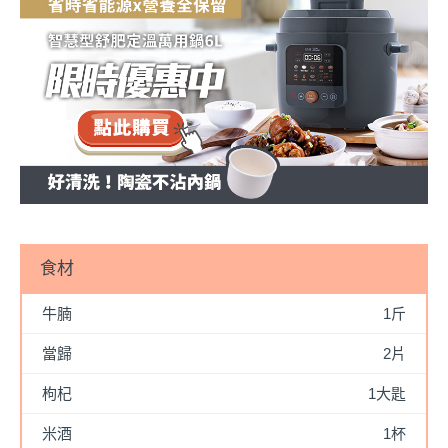
食材
牛腩
1斤
當歸
2片
枸杞
1大匙
米酒
1杯