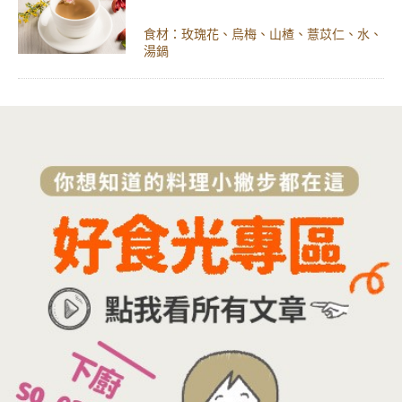
食材：玫瑰花、烏梅、山楂、薏苡仁、水、
湯鍋