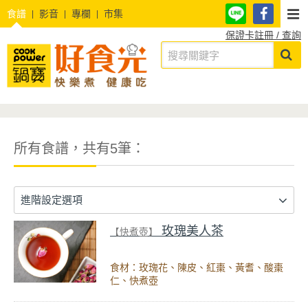
食譜
影音
專欄
市集
保證卡註冊 / 查詢
所有食譜，共有5筆：
進階設定選項
玫瑰美人茶
【快煮壺】
食材：玫瑰花、陳皮、紅棗、黃耆、酸棗
仁、快煮壺