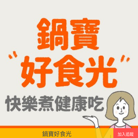
先把綠豆煮到綿密鬆軟，再攪打成綠豆沙，最後跟
牛奶混合均勻就完成~口感細緻滑順，入口帶有綠豆
天然清香，搭配濃郁奶香，冰冰喝清涼又消暑，炎
炎夏日一定要喝一杯！
鍋寶好食光