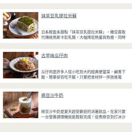
方式就能享受酥香美味，健康無負擔！
雞腿先以醬油、蜂蜜、蒜泥與香料醃製入味，再放
抹茶豆乳提拉米蘇
入氣炸烤箱烘烤，免油炸也能烤出外皮金黃微酥、
肉質多汁的完美口感。最後刷上一層蜂蜜蒜香醬，
讓雞皮散發迷人的焦糖光澤與蜂蜜的自然香甜，搭
日系輕盈系甜點「抹茶豆乳提拉米蘇」，嫩豆腐取
配冰涼啤酒更是絕配！無論是父親節、聚會或宵夜
代傳統馬斯卡彭乳酪，大幅降低熱量與負擔，同時
時光，在家就能輕鬆端出美味下酒菜。
保有綿密滑順的口感。豆腐與鮮奶油完美融合，想
更低熱量可以用希臘優格取代鮮奶油，入口輕盈不
厚重，搭配帶微苦茶香的抹茶與香氣濃郁的黃豆
古早味瓜仔肉
粉，甜而不膩，層次更加豐富。
浸泡抹茶液的手指餅乾增加濕潤口感，每一口都能
瓜仔肉是許多人從小吃到大的經典便當菜，鹹香下
吃到淡淡的茶香。相較於傳統提拉米蘇，這款更清
飯、簡單卻百吃不膩。只要把食材拌一拌放進電
爽、更低負擔，無論是下午茶、飯後甜點，或是正
鍋，就能一鍋到底輕鬆完成，不用顧火和翻炒，很
在控制飲食卻想滿足甜點胃的你，都能大口享受這
適合夏天在家做來吃，省時又不用流汗。
份療癒又健康的日系點心。
綠豆沙牛奶
蒸好的瓜仔肉鮮嫩多汁，絞肉吸飽脆瓜醬汁的甘甜
鹹香，入口柔軟細緻，還能吃到脆瓜爽脆的口感。
蒜香醬汁與脆瓜獨特的甘甜完美融合，每一口都充
綠豆沙牛奶是夏天超受歡迎的消暑飲品，在家只要
滿濃濃古早味，帶便當、配稀飯、配白飯都好吃，
一台營養調理機就能輕鬆完成！從煮綠豆到打冰沙
讓人忍不住多扒好幾口飯，是一道簡單又美味的經
一機搞定，不用另外準備鍋子或果汁機，省時又方
典家常菜。
便~