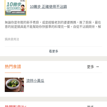
10撇步 正確使用不沾鍋
無論你是年輕的新手煮廚，或是經驗老到的婆婆媽媽，進了廚房，最在
意的就是鍋具能不能幫助你快狠準的料理完一餐。自從不沾鍋問世，解
決了雞蛋、魚肉等沾鍋的問題後，就深受普羅大眾的喜愛，而鍋寶為了
讓大家食得安心放心，更將不沾鍋具送交SGS檢驗，獲得國家認證。也
因此金鑽不沾系列的鍋具，更年年穩居銷售排行榜的前幾名。然而如何
鍋具使用法
用得正確、用得久，本文歸納出10點小撇步，立馬告訴您！
看更多
熱門食譜
更多
涼拌小黃瓜