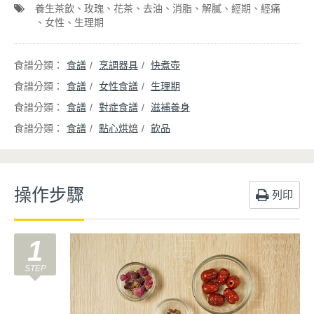
養生茶飲
玫瑰
花茶
去油
消脂
解膩
經期
經痛
女性
生理期
食譜
烹調器具
快煮壺
食譜
女性食譜
生理期
食譜
對症食譜
滋補養身
食譜
點心烘焙
飲品
操作步驟
列印
1