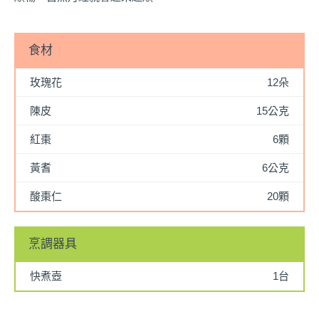
食材
玫瑰花
12朵
陳皮
15公克
紅棗
6顆
黃耆
6公克
酸棗仁
20顆
烹調器具
快煮壺
1台