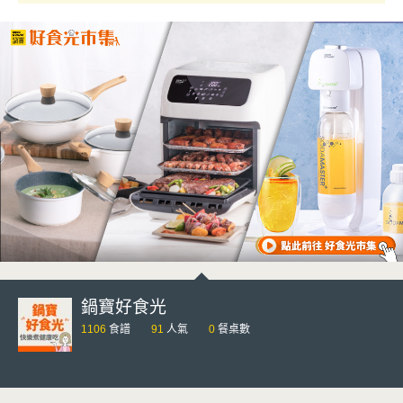
鍋寶好食光
1106
食譜
91
人氣
0
餐桌數