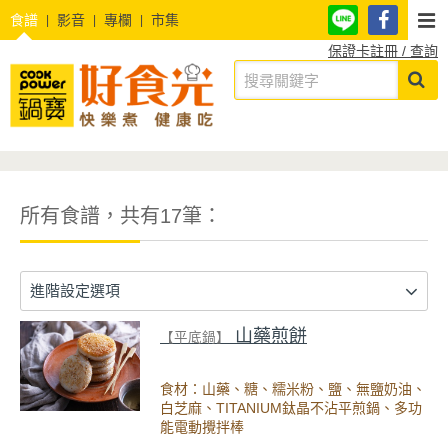
食譜
影音
專欄
市集
保證卡註冊 / 查詢
所有食譜，共有17筆：
進階設定選項
山藥煎餅
【平底鍋】
食材：山藥、糖、糯米粉、鹽、無鹽奶油、
白芝麻、TITANIUM鈦晶不沾平煎鍋、多功
能電動攪拌棒