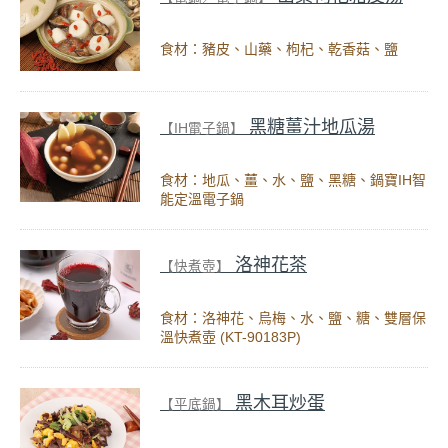
食材：豬皮、山藥、枸杞、乾香菇、鹽
黑糖薑汁地瓜湯
【IH電子鍋】
食材：地瓜、薑、水、鹽、黑糖、鍋寶IH智
能定溫電子鍋
洛神花茶
【快煮壺】
食材：洛神花、烏梅、水、鹽、糖、雙層保
溫快煮壺 (KT-90183P)
黑木耳炒蛋
【平底鍋】