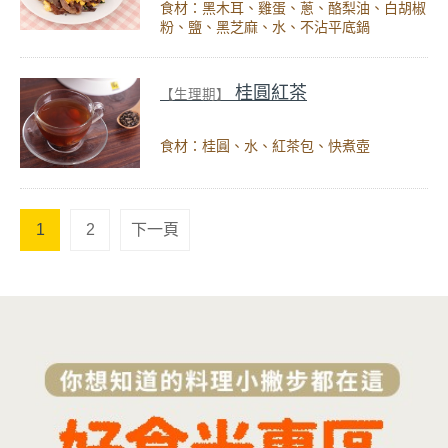
食材：黑木耳、雞蛋、蔥、酪梨油、白胡椒
粉、鹽、黑芝麻、水、不沾平底鍋
桂圓紅茶
【生理期】
食材：桂圓、水、紅茶包、快煮壺
1
2
下一頁