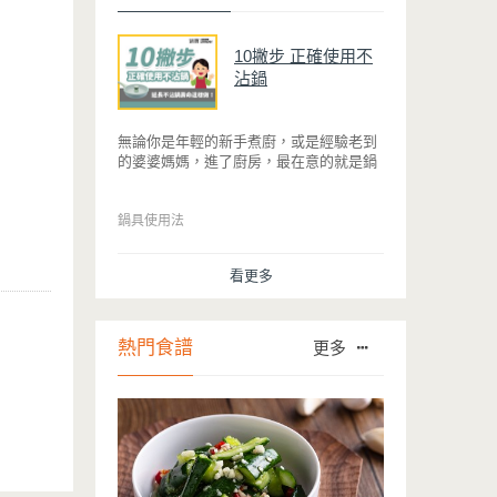
10撇步 正確使用不
沾鍋
無論你是年輕的新手煮廚，或是經驗老到
的婆婆媽媽，進了廚房，最在意的就是鍋
具能不能幫助你快狠準的料理完一餐。自
從不沾鍋問世，解決了雞蛋、魚肉等沾鍋
的問題後，就深受普羅大眾的喜愛，而鍋
鍋具使用法
寶為了讓大家食得安心放心，更將不沾鍋
具送交SGS檢驗，獲得國家認證。也因此
看更多
金鑽不沾系列的鍋具，更年年穩居銷售排
行榜的前幾名。然而如何用得正確、用得
久，本文歸納出10點小撇步，立馬告訴
您！
熱門食譜
更多