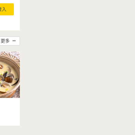
登入
更多
教你增加鮮
理前先將蛤
能去除雜
蛤蜊高湯。
液一起蒸
附了滿滿海