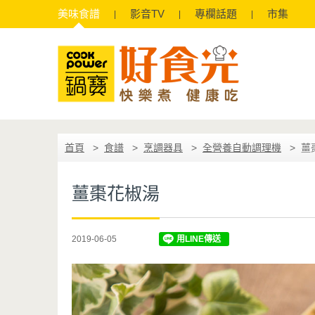
美味
食譜
影音
TV
專欄
話題
市集
首頁
食譜
烹調器具
全營養自動調理機
薑
薑棗花椒湯
2019-06-05