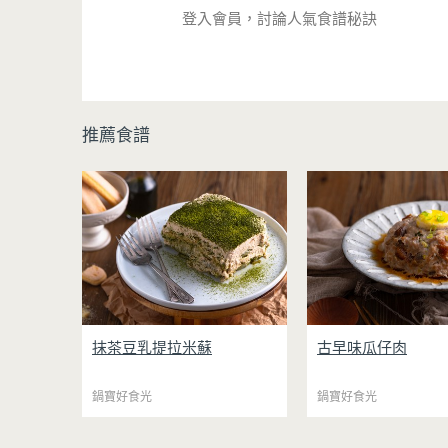
登入會員，討論人氣食譜秘訣
推薦食譜
日系輕盈系甜點「抹茶豆乳提拉
瓜仔肉是許多人從小吃
抹茶豆乳提拉米蘇
古早味瓜仔肉
米蘇」，嫩豆腐取代傳統馬斯卡
典便當菜，鹹香下飯、
彭乳酪，大幅降低熱量與負擔，
吃不膩。只要把食材拌
鍋寶好食光
同時保有綿密滑順的口感。豆腐
鍋寶好食光
電鍋，就能一鍋到底輕
與鮮奶油完美融合，想更低熱量
不用顧火和翻炒，很適
可以用希臘優格取代鮮奶油，入
家做來吃，省時又不用