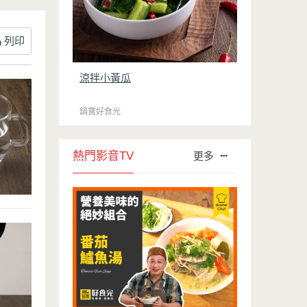
列印
涼拌小黃瓜
鍋寶好食光
熱門影音TV
更多