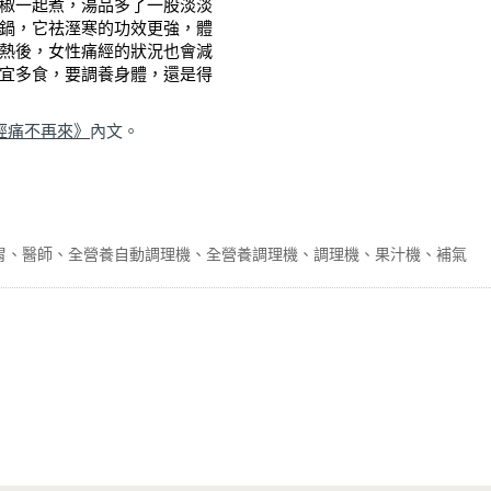
椒一起煮，湯品多了一股淡淡
鍋，它祛溼寒的功效更強，體
熱後，女性痛經的狀況也會減
宜多食，要調養身體，還是得
經痛不再來
》
內文。
胃
醫師
全營養自動調理機
全營養調理機
調理機
果汁機
補氣