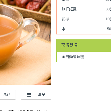
無籽紅棗
3
花椒
1
水
50
烹調器具
全自動調理機