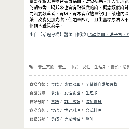
薑棗花椒湯最適合養氣補血、暖胃祛寒。加入少許花
的胡椒香，喝起來也會有點微微的麻，概念類似麻辣
內濕氣較重者，胃虛、胃寒者宜適量飲用。讓體內溫
緩，皮膚更加光潔，但適量即可，且生薑糖尿病人不
依個人體質為準。
出自【話題專欄】醫師
陳俊如
《調氣血、暖子宮，
養生茶飲
養生
中式
女性
生理期
養顏
腸
食譜
烹調器具
全營養自動調理機
食譜
女性食譜
生理期
食譜
對症食譜
滋補養身
食譜
世界料理
台式料理
食譜
專家料理
醫師