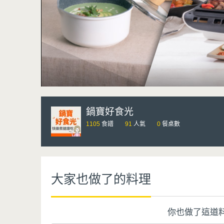
鍋寶好食光
1105
食譜
91
人氣
0
餐桌數
大家也做了的料理
你也做了這道