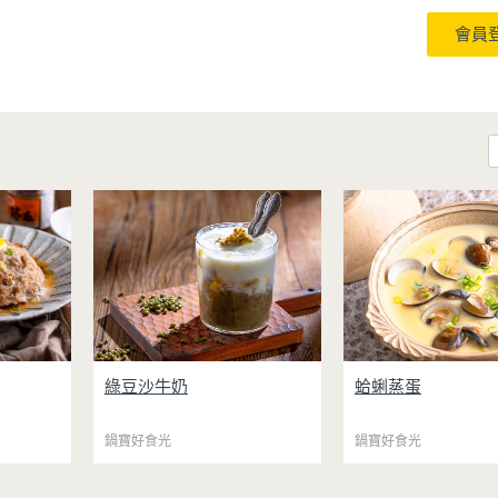
會員
到大的經
綠豆沙牛奶是夏天超受歡迎的消
蛤蜊蒸蛋看似普通，
綠豆沙牛奶
蛤蜊蒸蛋
簡單卻百
暑飲品，在家只要一台營養調理
甜滋味的小撇步！料
一拌放進
機就能輕鬆完成！從煮綠豆到打
蜊汆燙至開殼，不僅
鬆完成，
鍋寶好食光
冰沙一機搞定，不用另外準備鍋
鍋寶好食光
質，更能保留鮮甜的
合夏天在
子或果汁機，省時又方便~
將高湯過濾後加入蛋
流汗。
煮，每一口蒸蛋都吸
先把綠豆煮到綿密鬆軟，再攪打