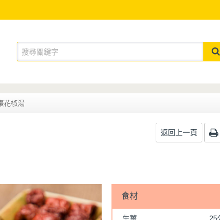
棗花椒湯
返回上一頁
食材
生薑
2