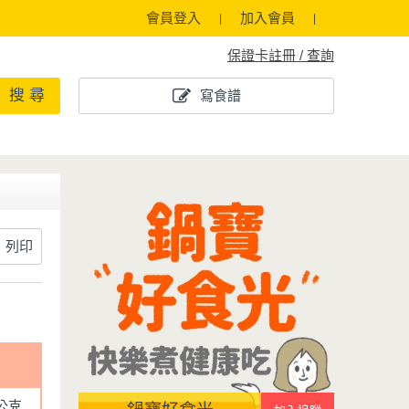
會員登入
加入會員
保證卡註冊 / 查詢
搜 尋
寫食譜
列印
5公克