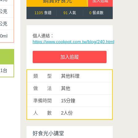
鍋寶好食光
0公克
1105
食譜
91
人氣
0
餐桌數
0公克
0ml
個人連結：
https://www.cookpot.com.tw/blog/240.html
1台
類 型
其他料理
做 法
其他
準備時間
15分鐘
人 數
2人份
好食光小講堂