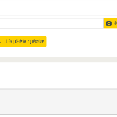
瀏
上傳 [我也做了] 的料理