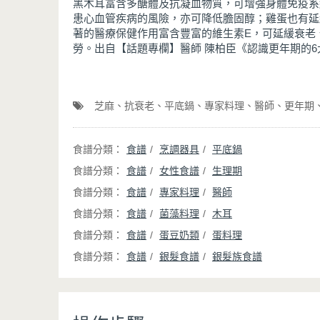
黑木耳富含多醣體及抗凝血物質，可增強身體免疫系
患心血管疾病的風險，亦可降低膽固醇；雞蛋也有延
著的醫療保健作用富含豐富的維生素E，可延緩衰老
勞。出自【話題專欄】醫師 陳柏臣《認識更年期的
芝麻
抗衰老
平底鍋
專家料理
醫師
更年期
食譜
烹調器具
平底鍋
食譜
女性食譜
生理期
食譜
專家料理
醫師
食譜
菌藻料理
木耳
食譜
蛋豆奶類
蛋料理
食譜
銀髮食譜
銀髮族食譜