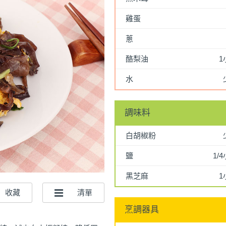
雞蛋
蔥
酪梨油
1
水
調味料
白胡椒粉
鹽
1/
黑芝麻
1
烹調器具