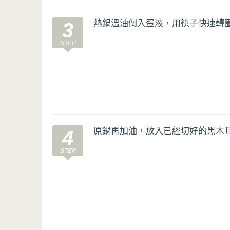
熱鍋溫油倒入蛋液，用筷子快速轉
3
原鍋再加油，放入已經切好的黑木
4