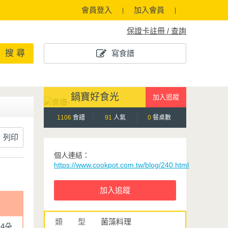
會員登入
加入會員
保證卡註冊 / 查詢
搜 尋
寫食譜
鍋寶好食光
1106
食譜
91
人氣
0
餐桌數
列印
個人連結：
https://www.cookpot.com.tw/blog/240.html
類 型
菌藻料理
4朵