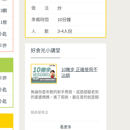
做 法
炒
3顆
準備時間
10分鐘
1根
人 數
3-4人份
小匙
少許
好食光小講堂
10撇步 正確使用不
沾鍋
少許
4小匙
無論你是年輕的新手煮廚，或是經驗老到
的婆婆媽媽，進了廚房，最在意的就是鍋
小匙
具能不能幫助你快狠準的料理完一餐。自
從不沾鍋問世，解決了雞蛋、魚肉等沾鍋
的問題後，就深受普羅大眾的喜愛，而鍋
鍋具使用法
寶為了讓大家食得安心放心，更將不沾鍋
具送交SGS檢驗，獲得國家認證。也因此
看更多
金鑽不沾系列的鍋具，更年年穩居銷售排