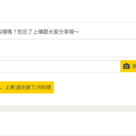
料理嗎？別忘了上傳跟大家分享唷～
瀏
上傳 [我也做了] 的料理