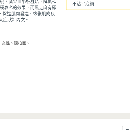
統，減少血小板凝結，降低罹
不沾平底鍋
緩衰老的效果，而黑芝麻有顯
、促進肌肉發達、恢復肌肉疲
6大症狀》內文。
女性
陳柏臣