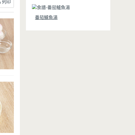
列印
番茄鱸魚湯