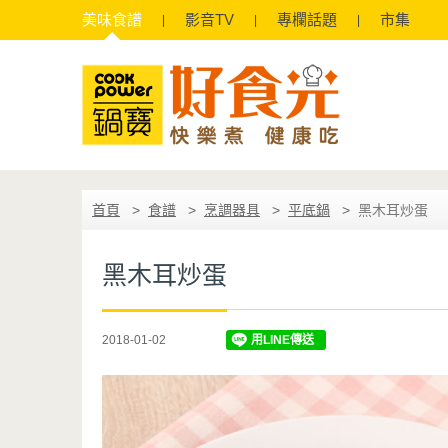
美味
食譜
影音
TV
專欄
話題
市集
首頁
食譜
烹調器具
平底鍋
黑木耳炒蛋
黑木耳炒蛋
2018-01-02