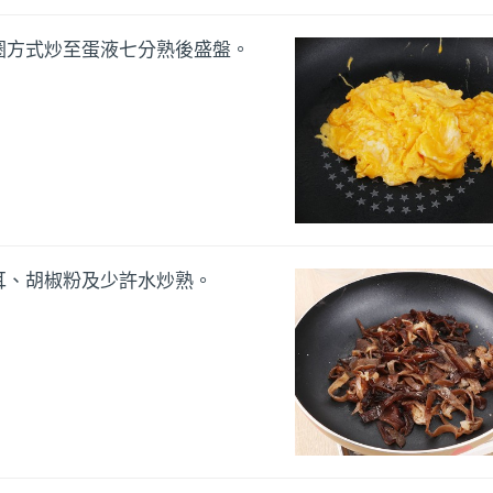
圈方式炒至蛋液七分熟後盛盤。
耳、胡椒粉及少許水炒熟。