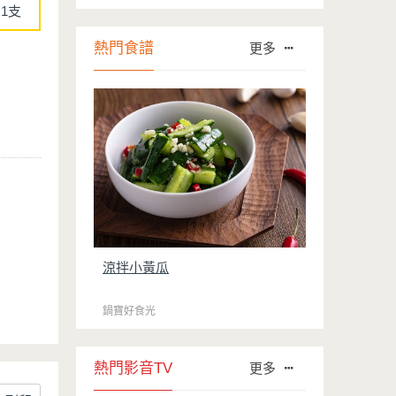
1支
行榜的前幾名。然而如何用得正確、用得
久，本文歸納出10點小撇步，立馬告訴
您！
熱門食譜
更多
涼拌小黃瓜
鍋寶好食光
熱門影音TV
更多