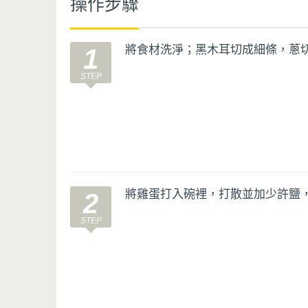
操作步驟
將食材洗淨；黑木耳切成細條，蔥
1
將雞蛋打入碗裡，打散並加少許鹽
2