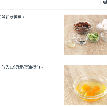
切蔥花狀備用。
，放入1茶匙酪梨油攪勻。