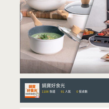
鍋寶好食光
1106
食譜
91
人氣
0
餐桌數